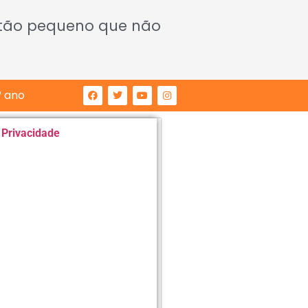
 tão pequeno que não
° ano
e Privacidade