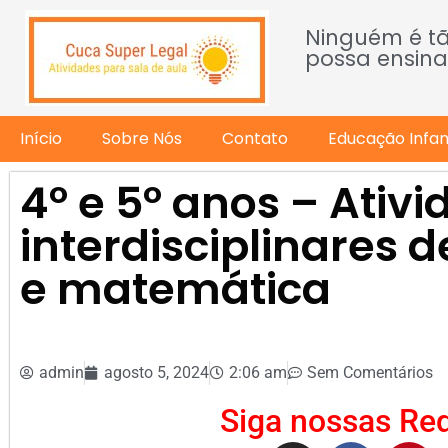
Ninguém é t
possa ensina
Início
Sobre Nós
Contato
Educação Infant
4º e 5º anos – Ativ
interdisciplinares 
e matemática
admin
agosto 5, 2024
2:06 am
Sem Comentários
Siga nossas Red