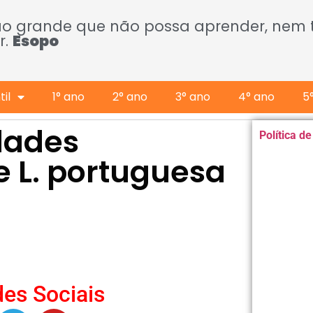
ão grande que não possa aprender, nem
r.
Esopo
il
1° ano
2° ano
3° ano
4° ano
5
idades
Política d
de L. portuguesa
es Sociais