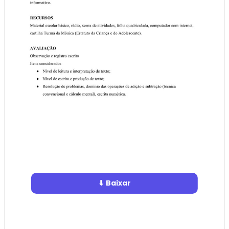
⬇ Baixar