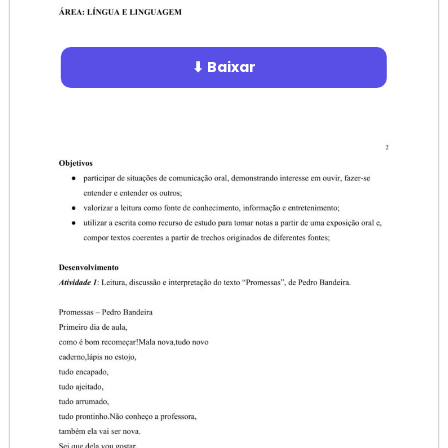
⬇ Baixar