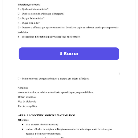
⬇ Baixar