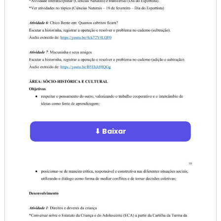
⬇ Baixar