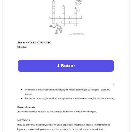
⬇ Baixar