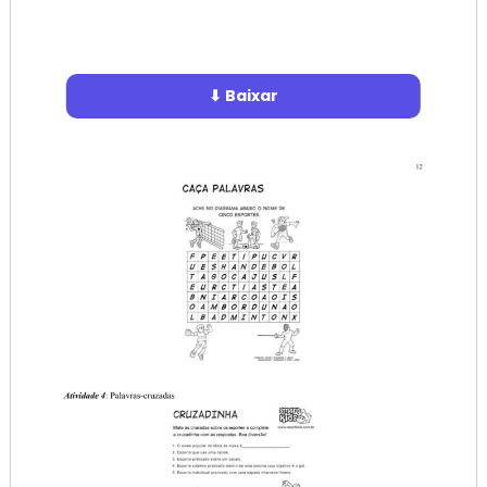
⬇ Baixar