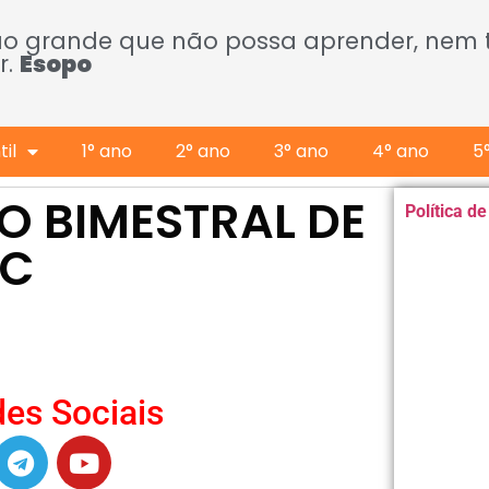
ão grande que não possa aprender, nem
r.
Esopo
il
1° ano
2° ano
3° ano
4° ano
5
O BIMESTRAL DE
Política d
CC
es Sociais