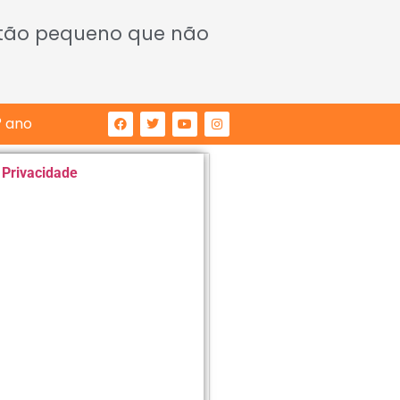
 tão pequeno que não
° ano
e Privacidade