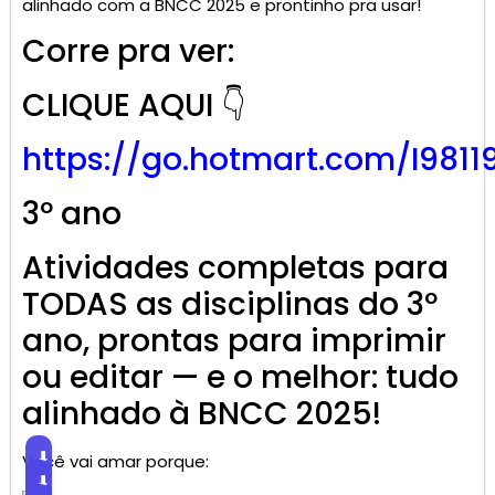
alinhado com a BNCC 2025 e prontinho pra usar!
Corre pra ver:
CLIQUE AQUI 👇
https://go.
hotmart
.com/I9811
3º ano
Atividades completas para
TODAS as disciplinas do 3º
ano, prontas para imprimir
ou editar — e o melhor: tudo
alinhado à BNCC 2025!
⬇
Você vai amar porque:
Baixar
⬇