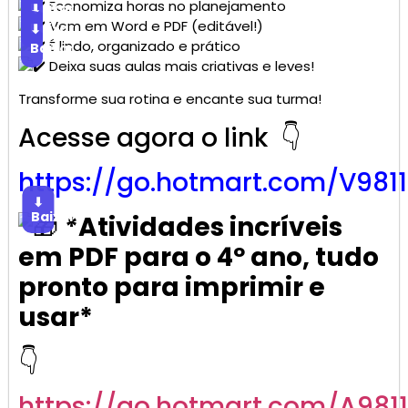
Economiza horas no planejamento
Baixar
⬇
Vem em Word e PDF (editável!)
Baixar
⬇
É lindo, organizado e prático
Baixar
Deixa suas aulas mais criativas e leves!
Transforme sua rotina e encante sua turma!
Acesse agora o link 👇
https://go.
hotmart
.com/V981
⬇
Baixar
*Atividades incríveis
em PDF para o 4º ano, tudo
pronto para imprimir e
usar*
👇
https://go.
hotmart
.com/A981