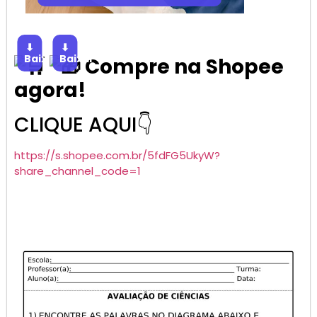
⬇
⬇
Baixar
Baixar
Compre na Shopee
agora!
CLIQUE AQUI👇
https://s.shopee.com.br/5fdFG5UkyW?
share_channel_code=1