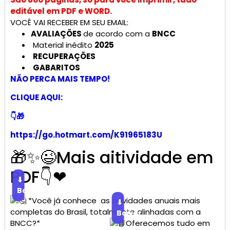
editável em PDF e WORD.
VOCÊ VAI RECEBER EM SEU EMAIL:
AVALIAÇÕES
de acordo com a
BNCC
Material inédito
2025
RECUPERAÇÕES
GABARITOS
NÃO PERCA MAIS TEMPO!
CLIQUE AQUI:
👇🎁
https://go.hotmart.com/K91965183U
🎁✨😉Mais aitividade em
PDF👇❤
⬇
Baixar
*Você já conhece as atividades anuais mais
⬇
completas do Brasil, totalmente alinhadas com a
Baixar
BNCC?*
Oferecemos tudo em