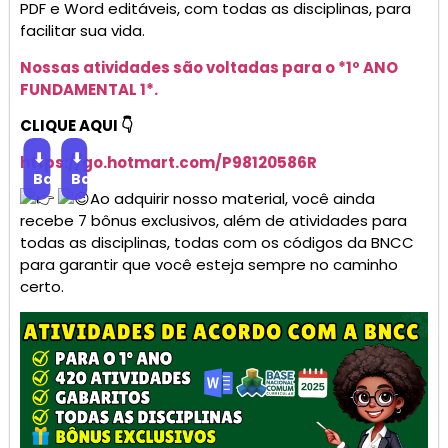
PDF e Word editáveis, com todas as disciplinas, para
facilitar sua vida.
Nossas atividades são voltadas para o *1º ANO
FUNDAMENTAL 1*.
CLIQUE AQUI 👇
⬇
⬇
https://go.
hotmart
.com/P98120586R
Baixar
Baixar
Ao adquirir nosso material, você ainda
recebe 7 bônus exclusivos, além de atividades para
todas as disciplinas, todas com os códigos da BNCC
para garantir que você esteja sempre no caminho
certo.