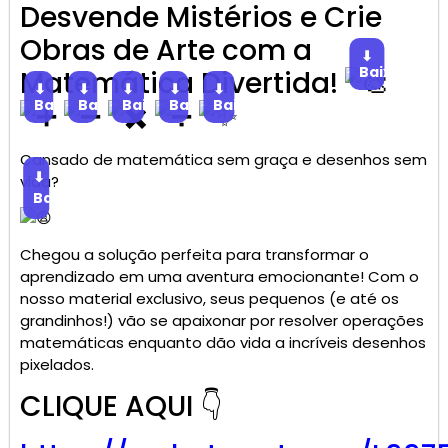
Desvende Mistérios e Crie
Obras de Arte com a
⬇
Baixar
Matemática Divertida!
⬇
⬇
⬇
⬇
⬇
Baixar
Baixar
Baixar
Baixar
Baixar
Cansado de matemática sem graça e desenhos sem
⬇
vida?
Baixar
Chegou a solução perfeita para transformar o
aprendizado em uma aventura emocionante! Com o
nosso material exclusivo, seus pequenos (e até os
grandinhos!) vão se apaixonar por resolver operações
matemáticas enquanto dão vida a incríveis desenhos
pixelados.
CLIQUE AQUI 👇