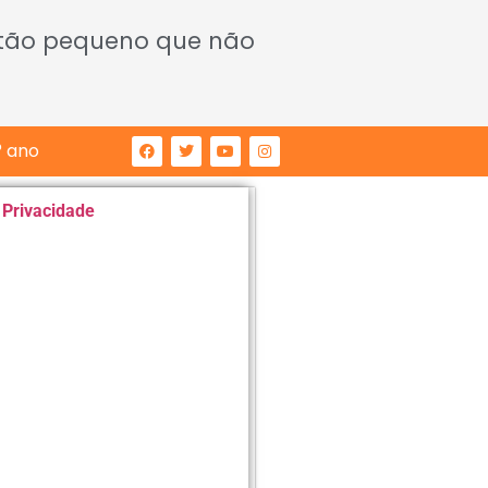
 tão pequeno que não
° ano
e Privacidade