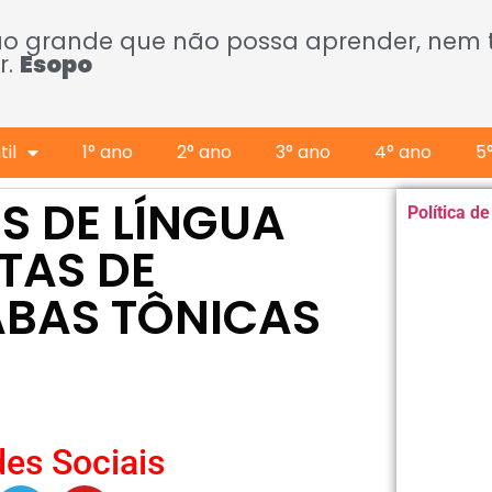
ão grande que não possa aprender, nem
r.
Esopo
il
1° ano
2° ano
3° ano
4° ano
5
S DE LÍNGUA
Política d
TAS DE
ABAS TÔNICAS
es Sociais