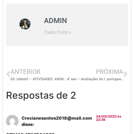
ADMIN
Todos Posts »
ANTERIOR
PRÓXIMA
Ed. infantil – ATIVIDADES: ANIMAIS VERTEBRADOS E INVERTEBRADOS
4° ano – Avaliações de l. portuguesa, matemática, ciências, geografia e história
Respostas de 2
24/05/2022 às
Crecianesantos2018@mail.com
22:36
disse: