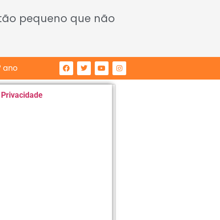
 tão pequeno que não
° ano
e Privacidade