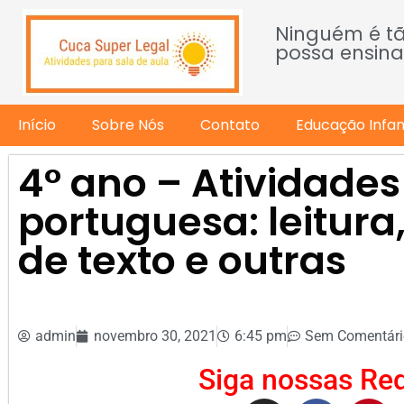
Ninguém é t
possa ensina
Início
Sobre Nós
Contato
Educação Infant
4° ano – Atividades
portuguesa: leitura
de texto e outras
admin
novembro 30, 2021
6:45 pm
Sem Comentári
Siga nossas Red