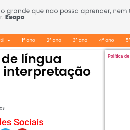
ão grande que não possa aprender, nem
r.
Esopo
il
1° ano
2° ano
3° ano
4° ano
5
 de língua
Política d
, interpretação
os
es Sociais