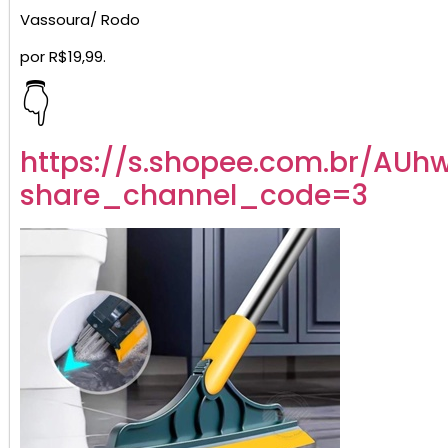
Vassoura/ Rodo
por R$19,99.
👇
https://s.shopee.com.br/AUh
share_channel_code=3