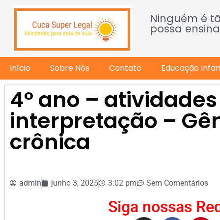
Ninguém é t
possa ensina
Início
Sobre Nós
Contato
Educação Infant
4° ano – atividades 
interpretação – Gên
crônica
admin
junho 3, 2025
3:02 pm
Sem Comentários
Siga nossas Red