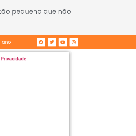
 tão pequeno que não
° ano
e Privacidade