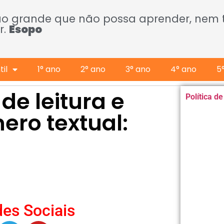
ão grande que não possa aprender, nem
r.
Esopo
il
1° ano
2° ano
3° ano
4° ano
5
de leitura e
Política d
ero textual:
es Sociais