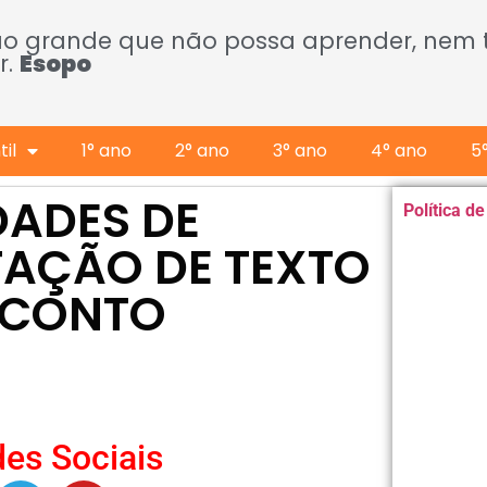
ão grande que não possa aprender, nem
r.
Esopo
il
1° ano
2° ano
3° ano
4° ano
5
IDADES DE
Política d
ETAÇÃO DE TEXTO
: CONTO
es Sociais