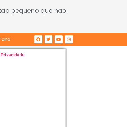
 tão pequeno que não
° ano
e Privacidade