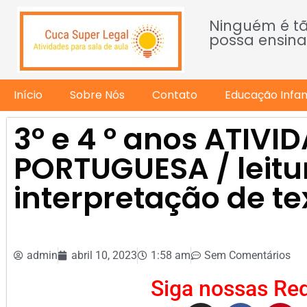
Ninguém é t
possa ensina
Início
Sobre Nós
Contato
Educação Infant
3º e 4 º anos ATIVID
PORTUGUESA / leitu
interpretação de te
admin
abril 10, 2023
1:58 am
Sem Comentários
Siga nossas Red