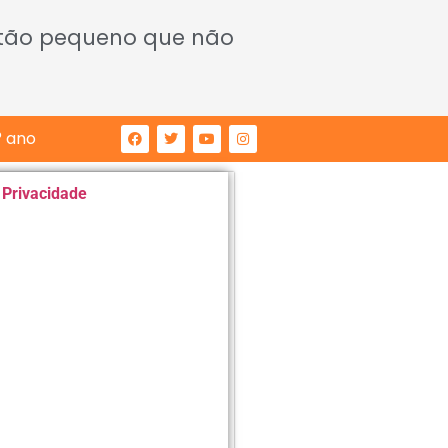
 tão pequeno que não
° ano
e Privacidade