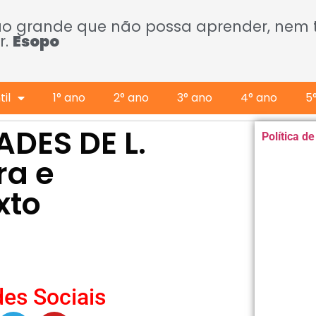
ão grande que não possa aprender, nem
r.
Esopo
il
1° ano
2° ano
3° ano
4° ano
5
ADES DE L.
Política d
ra e
xto
es Sociais