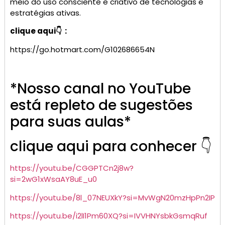
meio do uso consciente e criativo de tecnologias e
estratégias ativas.
clique aqui👇 :
https://go.hotmart.com/G102686654N
*Nosso canal no YouTube
está repleto de sugestões
para suas aulas*
clique aqui para conhecer 👇
https://youtu.be/CGGPTCn2j8w?
si=2wG1xWsaAY8uE_u0
https://youtu.be/8l_07NEUXkY?si=MvWgN20mzHpPn2IP
https://youtu.be/i2lI1Pm60XQ?si=IVVHNYsbkGsmqRuf