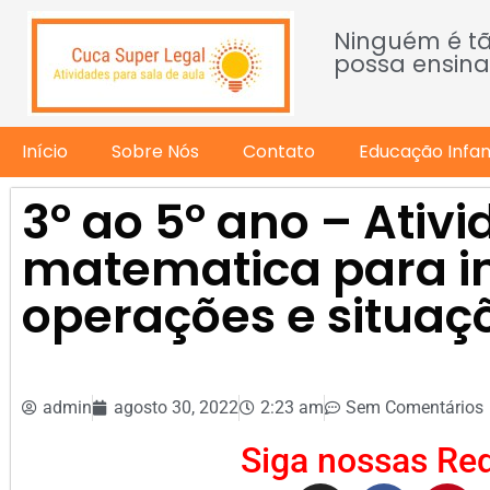
Ninguém é t
possa ensina
Início
Sobre Nós
Contato
Educação Infant
3º ao 5º ano – Ativ
matematica para i
operações e situa
admin
agosto 30, 2022
2:23 am
Sem Comentários
Siga nossas Red