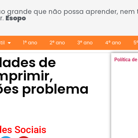
ão grande que não possa aprender, nem
r.
Esopo
il
1° ano
2° ano
3° ano
4° ano
5
idades de
Política d
mprimir,
ções problema
es Sociais