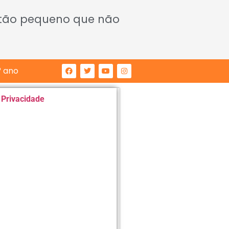
 tão pequeno que não
° ano
e Privacidade