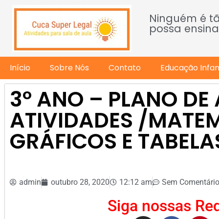
Ninguém é t
possa ensina
Início
Sobre Nós
Contato
Educação Infant
3º ANO – PLANO DE 
ATIVIDADES /MATEM
GRÁFICOS E TABELAS
admin
outubro 28, 2020
12:12 am
Sem Comentári
Siga nossas Red