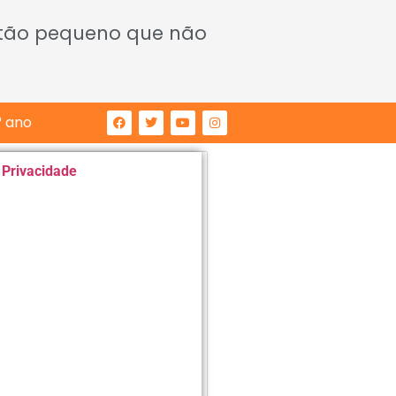
 tão pequeno que não
° ano
e Privacidade