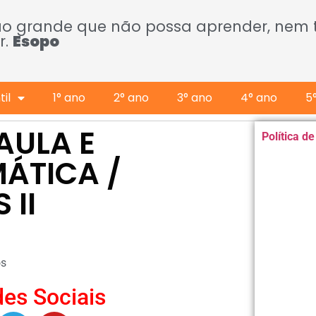
ão grande que não possa aprender, nem
r.
Esopo
il
1° ano
2° ano
3° ano
4° ano
5
AULA E
Política d
ÁTICA /
 II
os
es Sociais