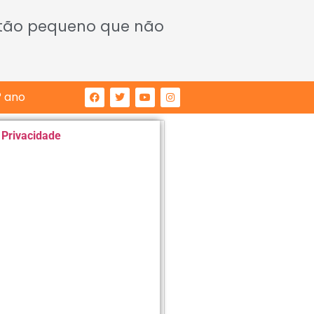
 tão pequeno que não
° ano
e Privacidade