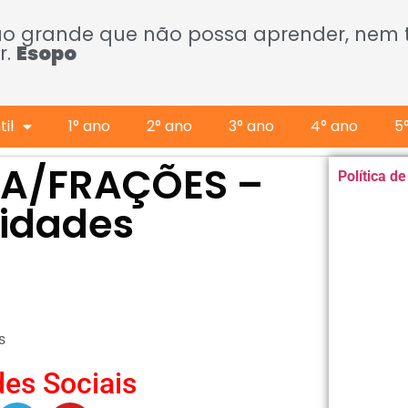
ão grande que não possa aprender, nem
r.
Esopo
il
1° ano
2° ano
3° ano
4° ano
5
CA/FRAÇÕES –
Política d
vidades
s
es Sociais