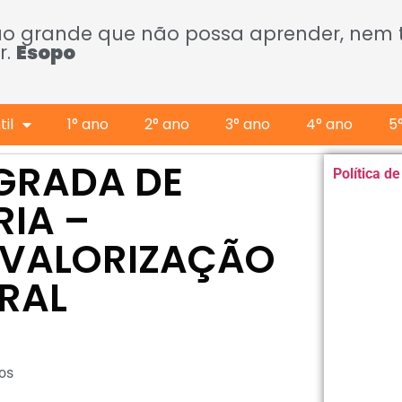
ão grande que não possa aprender, nem
r.
Esopo
il
1° ano
2° ano
3° ano
4° ano
5
EGRADA DE
Política d
RIA –
E VALORIZAÇÃO
RAL
os