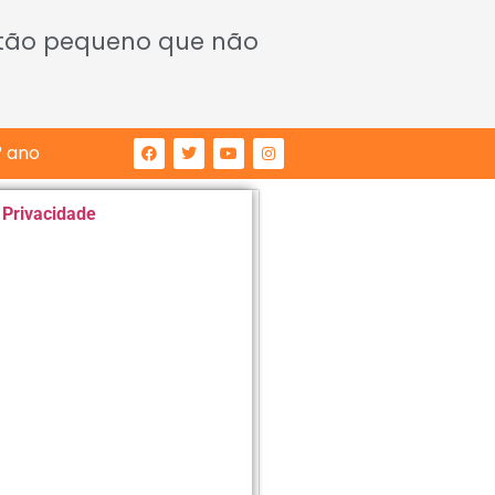
 tão pequeno que não
° ano
e Privacidade