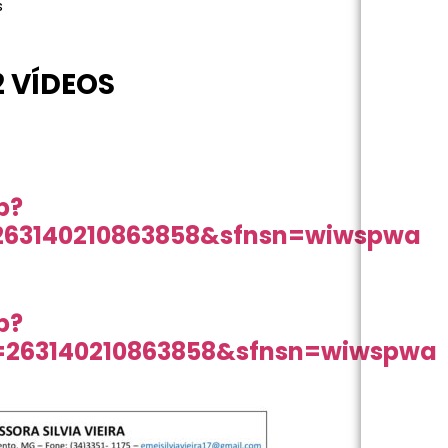
s
2 VÍDEOS
p?
=263140210863858&sfnsn=wiwspwa
p?
=263140210863858&sfnsn=wiwspwa