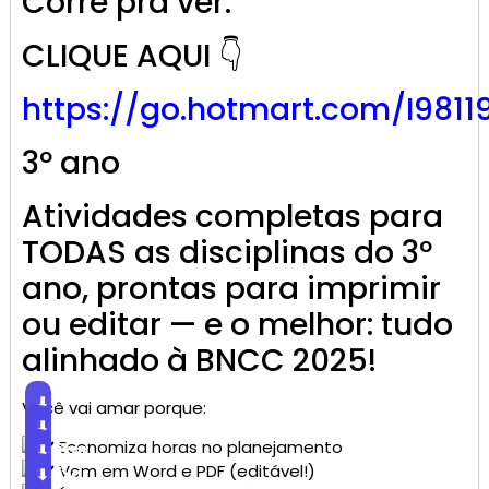
Corre pra ver:
CLIQUE AQUI 👇
https://go.
hotmart
.com/I9811
3º ano
Atividades completas para
TODAS as disciplinas do 3º
ano, prontas para imprimir
ou editar — e o melhor: tudo
alinhado à BNCC 2025!
⬇
Você vai amar porque:
Baixar
⬇
Economiza horas no planejamento
Baixar
⬇
Vem em Word e PDF (editável!)
Baixar
⬇