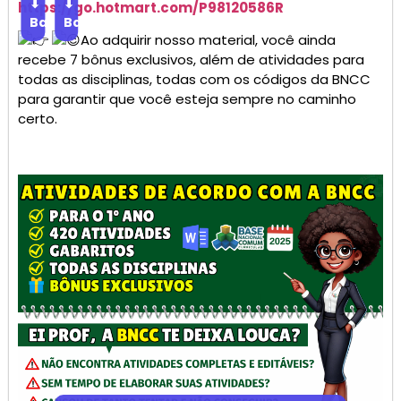
⬇
⬇
https://go.
hotmart
.com/P98120586R
Baixar
Baixar
Ao adquirir nosso material, você ainda
recebe 7 bônus exclusivos, além de atividades para
todas as disciplinas, todas com os códigos da BNCC
para garantir que você esteja sempre no caminho
certo.