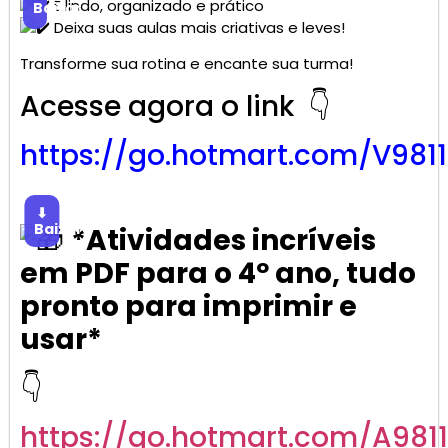
É lindo, organizado e prático
Baixar
Deixa suas aulas mais criativas e leves!
Transforme sua rotina e encante sua turma!
Acesse agora o link 👇
https://go.
hotmart
.com/V981
⬇
Baixar
*Atividades incríveis
em PDF para o 4º ano, tudo
pronto para imprimir e
usar*
👇
https://go.
hotmart
.com/A981