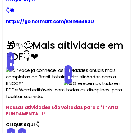
👇🎁
https://go.hotmart.com/K91965183U
🎁✨😉Mais aitividade em
PDF👇❤
⬇
Baixar
*Você já conhece as atividades anuais mais
⬇
completas do Brasil, totalmente alinhadas com a
Baixar
BNCC?*
Oferecemos tudo em
PDF e Word editáveis, com todas as disciplinas, para
facilitar sua vida.
Nossas atividades são voltadas para o *1º ANO
FUNDAMENTAL 1*.
CLIQUE AQUI 👇