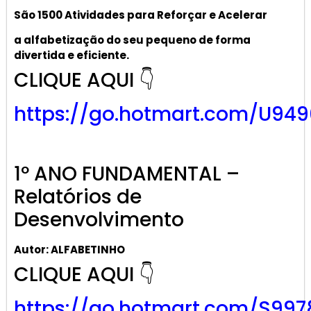
São 1500 Atividades
para R
eforçar
e A
celerar
a alf
abetização
do seu pequeno de forma
divertida e eficiente.
CLIQUE AQUI 👇
https://go.hotmart.com/U949
1º ANO FUNDAMENTAL –
Relatórios de
Desenvolvimento
Autor: ALFABETINHO
CLIQUE AQUI 👇
https://go.hotmart.com/S997