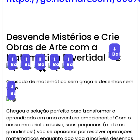
Desvende Mistérios e Crie
Obras de Arte com a
⬇
Baixar
Matemática Divertida!
⬇
⬇
⬇
⬇
⬇
Baixar
Baixar
Baixar
Baixar
Baixar
Cansado de matemática sem graça e desenhos sem
⬇
vida?
Baixar
Chegou a solução perfeita para transformar o
aprendizado em uma aventura emocionante! Com o
nosso material exclusivo, seus pequenos (e até os
grandinhos!) vão se apaixonar por resolver operações
matemáticas enquanto dão vida a incríveis desenhos