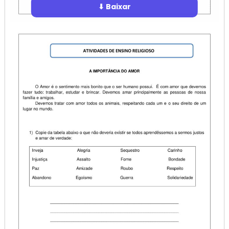
⬇ Baixar