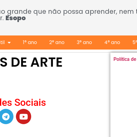
ão grande que não possa aprender, nem
r.
Esopo
il
1° ano
2° ano
3° ano
4° ano
5
S DE ARTE
Política d
es Sociais