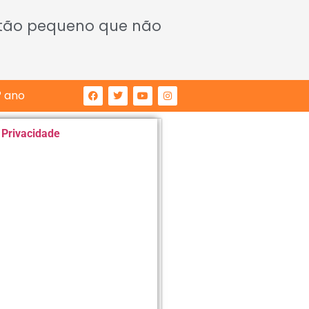
 tão pequeno que não
° ano
e Privacidade