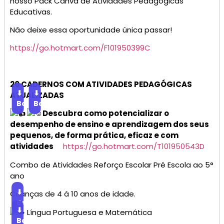
nosso Pack Canva de Atividades Pedagógicas
Educativas.
Não deixe essa oportunidade única passar!
https://go.hotmart.com/F101950399C
20 CADERNOS COM ATIVIDADES PEDAGÓGICAS
⬇
⬇
ATUALIZADAS
Baixar
Baixar
Descubra como potencializar o
desempenho de ensino e aprendizagem dos seus
pequenos, de forma prática, eficaz e com
atividades
https://go.hotmart.com/T101950543D
Combo de Atividades Reforço Escolar Pré Escola ao 5°
ano
⬇
Crianças de 4 á 10 anos de idade.
Baixar
⬇
Língua Portuguesa e Matemática
Baixar