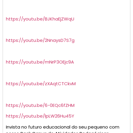
https://youtu.be/BJKhaEjZWqU
https://youtu.be/2NnaysD7S7g
https://youtu.be/mNrP3OEjc9A
https://youtu.be/zXAqtCTCkvM
https://youtu.be/6-0EQc6fZHM
https://youtu.be/lpLW26Hu45Y
Invista no futuro educacional do seu pequeno com