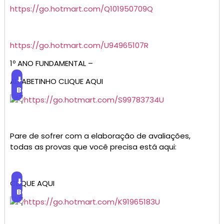
https://go.hotmart.com/Q101950709Q
https://go.hotmart.com/U94965107R
1º ANO FUNDAMENTAL –
⬇
ALFABETINHO CLIQUE AQUI
Baixar
https://go.hotmart.com/S99783734U
Pare de sofrer com a elaboração de avaliações,
todas as provas que você precisa está aqui:
⬇
CLIQUE AQUI
Baixar
https://go.hotmart.com/K91965183U