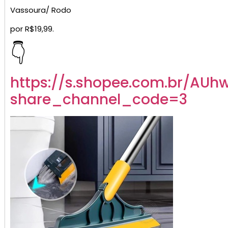
Vassoura/ Rodo
por R$19,99.
👇
https://s.shopee.com.br/AUh
share_channel_code=3