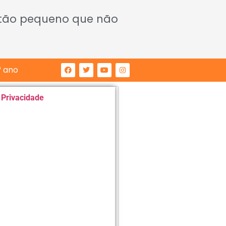
 tão pequeno que não
° ano
e Privacidade