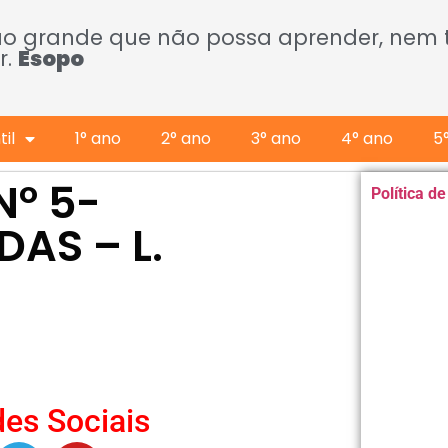
ão grande que não possa aprender, nem
r.
Esopo
il
1° ano
2° ano
3° ano
4° ano
5
Nº 5-
Política d
DAS – L.
es Sociais