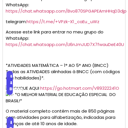
WhatsApp:
https://chat.whatsapp.com/Bvo870SPGAPEAmHHqD3djp
telegram:
https://t.me/+VPzk-X1_caEu_uWz
Acesse este link para entrar no meu grupo do
WhatsApp:
https://chat.whatsapp.com/LI6nJmJUD7X7fwauDeE40U
*ATIVIDADES MATEMÁTICA – 1° AO 5° ANO (BNCC)
Todas as ATIVIDADES alinhadas à BNCC (com códigos
⬇
das habilidades)*.
Baixar
⬇
CLIQUE AQUI
https://go.hotmart.com/V89322241O
Baixar
*O MELHOR MATERIAL DE EDUCAÇÃO ESPECIAL DO
BRASIL!*
O material completo contém mais de 850 páginas
com atividades para alfabetização, indicadas para
⬇
crianças de até 10 anos de idade.