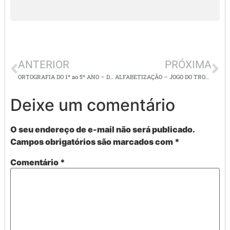
ANTERIOR
PRÓXIMA
ORTOGRAFIA DO 1º ao 5º ANO – DIA DA ÀRVORE – ATIVIDADES COM AS SÍLABAS: AR -ER -IR -OR -UR
ALFABETIZAÇÃO – JOGO DO TROCA LETRA E TROCA SÍLABAS – SUPER DIVERTIDO
Deixe um comentário
O seu endereço de e-mail não será publicado.
Campos obrigatórios são marcados com
*
Comentário
*