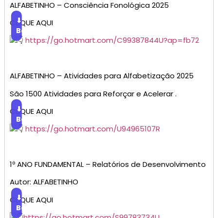
ALFABETINHO – Consciência Fonológica 2025
⬇
CLIQUE AQUI
Baixar
https://go.hotmart.com/C99387844U?ap=fb72
ALFABETINHO – Atividades para Alfabetização 2025
São 1500 Atividades para Reforçar e Acelerar .
⬇
CLIQUE AQUI
Baixar
https://go.hotmart.com/U94965107R
1º ANO FUNDAMENTAL – Relatórios de Desenvolvimento
Autor: ALFABETINHO
⬇
CLIQUE AQUI
Baixar
https://go.hotmart.com/S99783734U