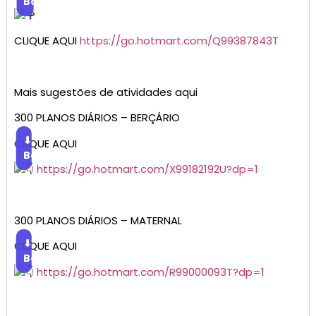
Baixar
CLIQUE AQUI
https://go.hotmart.com/Q99387843T
Mais sugestões de atividades aqui
300 PLANOS DIÁRIOS – BERÇÁRIO
⬇
CLIQUE AQUI
Baixar
https://go.hotmart.com/X99182192U?dp=1
300 PLANOS DIÁRIOS – MATERNAL
⬇
CLIQUE AQUI
Baixar
https://go.hotmart.com/R99000093T?dp=1