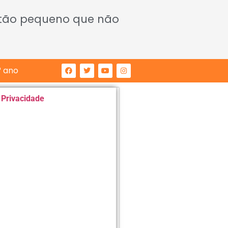
 tão pequeno que não
° ano
e Privacidade