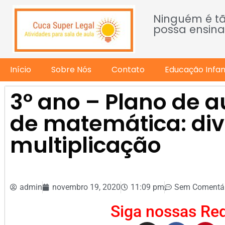
Ninguém é t
possa ensina
Início
Sobre Nós
Contato
Educação Infant
3º ano – Plano de a
de matemática: div
multiplicação
admin
novembro 19, 2020
11:09 pm
Sem Comentár
Siga nossas Red