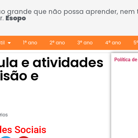
ão grande que não possa aprender, nem
r.
Esopo
il
1° ano
2° ano
3° ano
4° ano
5
ula e atividades
Política d
isão e
ios
es Sociais