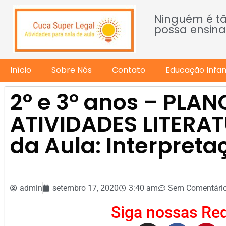
Ninguém é t
possa ensina
Início
Sobre Nós
Contato
Educação Infant
2º e 3º anos – PLAN
ATIVIDADES LITERA
da Aula: Interpret
admin
setembro 17, 2020
3:40 am
Sem Comentári
Siga nossas Red