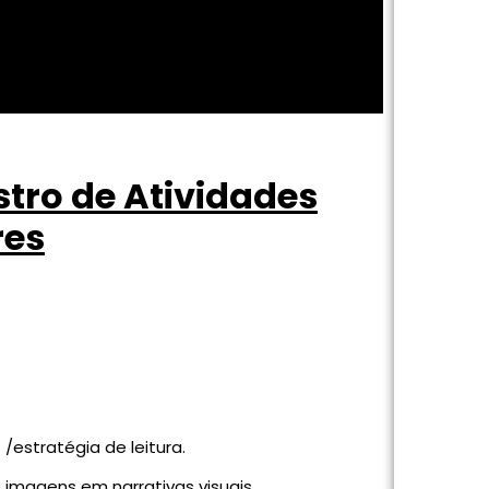
stro de Atividades
res
 /estratégia de leitura.
 imagens em narrativas visuais.