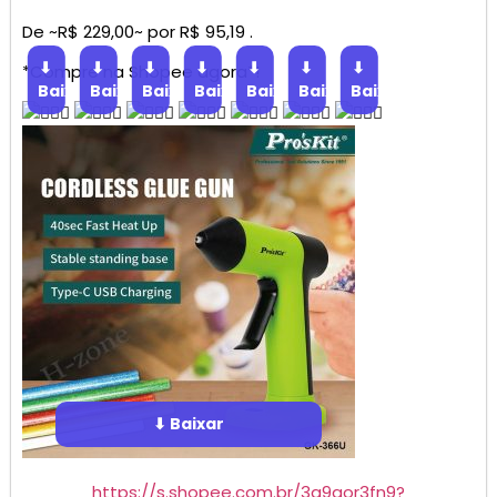
De ~R$ 229,00~ por R$ 95,19 .
⬇
⬇
⬇
⬇
⬇
⬇
⬇
*Compre na Shopee agora*!
Baixar
Baixar
Baixar
Baixar
Baixar
Baixar
Baixar
⬇ Baixar
https://s.shopee.com.br/3q9qor3fn9?