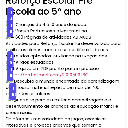
Reforço Escolar Pré
Escola ao 5° ano
⬇
Baixar
⬇
Crianças de 4 á 10 anos de idade.
Baixar
⬇
Língua Portuguesa e Matemática
Baixar
660 Páginas de atividades ALFAKIDS –
Atividades para Reforço Escolar foi desenvolvido para
auxiliar os alunos com atraso ou dificuldade nos
conteúdos aplicados. Auxiliando na fixação dos
⬇
conteúdos estudados.
Baixar
Arquivo em PDF pronto para impressão.
⬇
https://go.hotmart.com/S101950626O
Baixar
Descubra o mundo encantado da aprendizagem
com nosso material repleto de mais de 700
⬇
atividades escolares!
Baixar
Perfeito para estimular a aprendizagem e o
desenvolvimento de crianças da educação infantil e
anos iniciais.
Ele oferece uma variedade de jogos, exercícios
interativos e projetos criativos que tornam o