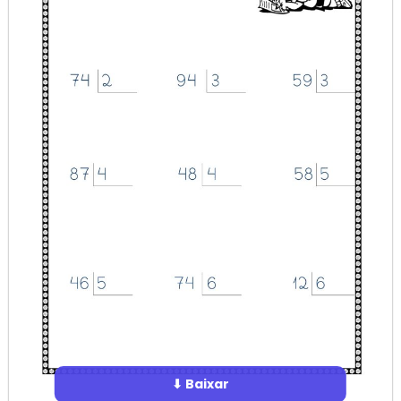
⬇ Baixar