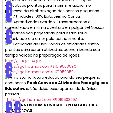
educativos prontos para imprimir e auxiliar no
⬇
processo de alfabetização dos nossos pequenos.
Baixar
⬇
Atividades 100% Editáveis no Canva
Baixar
Aprendizado Divertido: Transformamos o
aprendizado em uma aventura empolgante! Nossas
atividades são projetadas para estimular a
⬇
curiosidade e o amor pelo conhecimento.
Baixar
Facilidade de Uso: Todas as atividades estão
prontas para serem utilizadas, economizando seu
tempo valioso na preparação de lições.
http://CLIQUE AQUI:
https://go.hotmart.com/S101950359O
⬇
https://go.hotmart.com/S101950359O
Baixar
Invista no futuro educacional do seu pequeno
com nosso
Pack Canva de Atividades Pedagógicas
Educativas
. Não deixe essa oportunidade única
passar!
https://go.hotmart.com/F101950399C
20 CADERNOS COM ATIVIDADES PEDAGÓGICAS
⬇
⬇
ATUALIZADAS
Baixar
Baixar