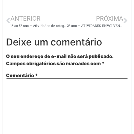
ANTERIOR
PRÓXIMA
1º ao 5º ano – Atividades de ortografia ( ar,er,ir,or, ur, az,ez,iz,oz,us, am,em.im.om.um e outros)
2º ano – ATIVIDADES ENVOLVENDO MULTIPLICAÇÃO E TABUADA
Deixe um comentário
O seu endereço de e-mail não será publicado.
Campos obrigatórios são marcados com
*
Comentário
*