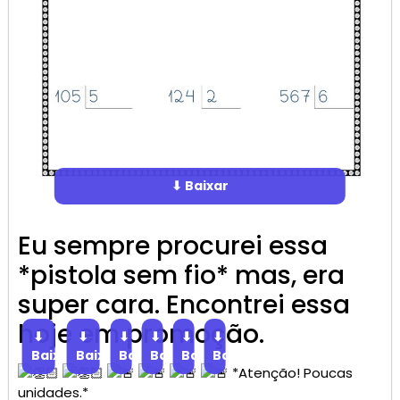
⬇ Baixar
Eu sempre procurei essa
*pistola sem fio* mas, era
super cara. Encontrei essa
hoje em promoção.
⬇
⬇
⬇
⬇
⬇
⬇
Baixar
Baixar
Baixar
Baixar
Baixar
Baixar
*Atenção! Poucas
unidades.*