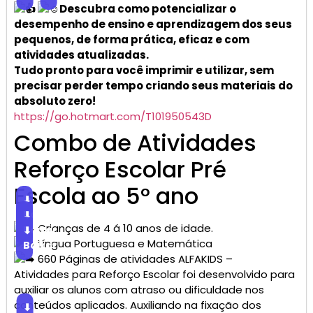
Descubra como potencializar o
desempenho de ensino e aprendizagem dos seus
pequenos, de forma prática, eficaz e com
atividades atualizadas.
Tudo pronto para você imprimir e utilizar, sem
precisar perder tempo criando seus materiais do
absoluto zero!
https://go.hotmart.com/T101950543D
Combo de Atividades
Reforço Escolar Pré
Escola ao 5° ano
⬇
Baixar
⬇
Crianças de 4 á 10 anos de idade.
Baixar
⬇
Língua Portuguesa e Matemática
Baixar
660 Páginas de atividades ALFAKIDS –
Atividades para Reforço Escolar foi desenvolvido para
auxiliar os alunos com atraso ou dificuldade nos
conteúdos aplicados. Auxiliando na fixação dos
⬇