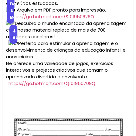
conteúdos estudados.
Baixar
Arquivo em PDF pronto para impressão.
⬇
https://go.hotmart.com/S101950626O
Baixar
Descubra o mundo encantado da aprendizagem
com nosso material repleto de mais de 700
⬇
atividades escolares!
Baixar
Perfeito para estimular a aprendizagem e o
desenvolvimento de crianças da educação infantil e
anos iniciais.
Ele oferece uma variedade de jogos, exercícios
interativos e projetos criativos que tornam o
aprendizado divertido e envolvente.
https://go.hotmart.com/Q101950709Q