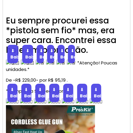
Eu sempre procurei essa
*pistola sem fio* mas, era
super cara. Encontrei essa
hoje em promoção.
⬇
⬇
⬇
⬇
⬇
⬇
Baixar
Baixar
Baixar
Baixar
Baixar
Baixar
*Atenção! Poucas
unidades.*
De ~R$ 229,00~ por R$ 95,19 .
⬇
⬇
⬇
⬇
⬇
⬇
⬇
*Compre na Shopee agora*!
Baixar
Baixar
Baixar
Baixar
Baixar
Baixar
Baixar