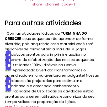
share_channel_code=1
Para outras atividades
Com as atividades lúdicas da
TURMINHA DO
CRESCER
seus pequenos irão aprender de forma
divertida, pois adquirindo esse material você terá
disponível de forma vitalícia mais de 70 jogos
educativos prontos para imprimir e auxiliar no
⬇
processo de alfabetização dos nossos pequenos.
Baixar
⬇
Atividades 100% Editáveis no Canva
Baixar
Aprendizado Divertido: Transformamos o
aprendizado em uma aventura empolgante! Nossas
atividades são projetadas para estimular a
⬇
curiosidade e o amor pelo conhecimento.
Baixar
Facilidade de Uso: Todas as atividades estão
prontas para serem utilizadas, economizando seu
tempo valioso na preparação de lições.
http://CLIQUE AQUI: