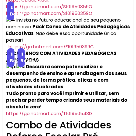
https://go.hotmart.com/S101950359O
⬇
https://go.hotmart.com/S101950359O
Baixar
Invista no futuro educacional do seu pequeno
com nosso
Pack Canva de Atividades Pedagógicas
Educativas
. Não deixe essa oportunidade única
passar!
https://go.hotmart.com/F101950399C
20 CADERNOS COM ATIVIDADES PEDAGÓGICAS
⬇
⬇
ATUALIZADAS
Baixar
Baixar
Descubra como potencializar o
desempenho de ensino e aprendizagem dos seus
pequenos, de forma prática, eficaz e com
atividades atualizadas.
Tudo pronto para você imprimir e utilizar, sem
precisar perder tempo criando seus materiais do
absoluto zero!
https://go.hotmart.com/T101950543D
Combo de Atividades