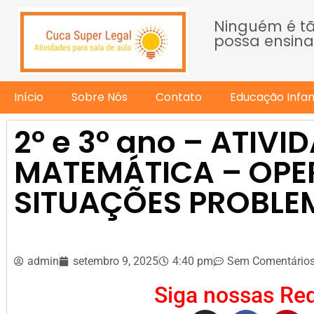
Ninguém é t
possa ensina
Início
Sobre Nós
Contato
Educação Infant
2º e 3º ano – ATIVI
MATEMÁTICA – OPE
SITUAÇÕES PROBLE
admin
setembro 9, 2025
4:40 pm
Sem Comentário
Siga nossas Red