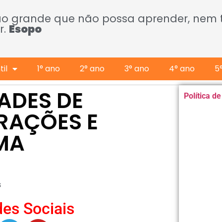
ão grande que não possa aprender, nem
r.
Esopo
il
1° ano
2° ano
3° ano
4° ano
5
DADES DE
Política d
RAÇÕES E
MA
s
es Sociais