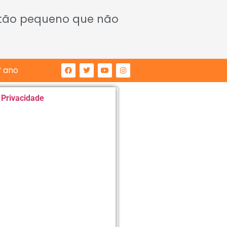
 tão pequeno que não
° ano
e Privacidade