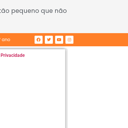
 tão pequeno que não
° ano
e Privacidade