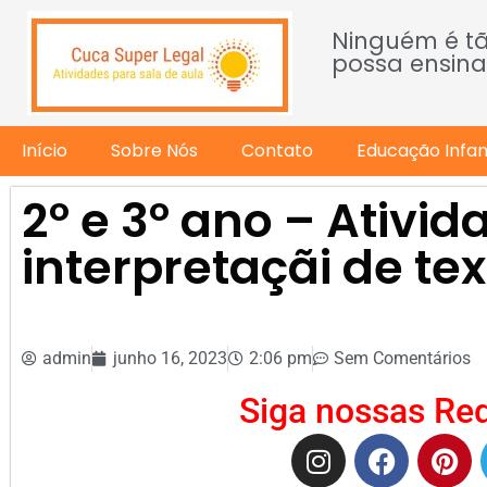
Ninguém é t
possa ensina
Início
Sobre Nós
Contato
Educação Infant
2º e 3º ano – Ativid
interpretaçãi de te
admin
junho 16, 2023
2:06 pm
Sem Comentários
Siga nossas Red