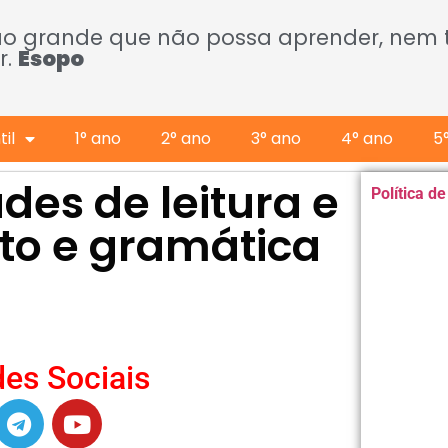
ão grande que não possa aprender, nem
r.
Esopo
il
1° ano
2° ano
3° ano
4° ano
5
ades de leitura e
Política d
xto e gramática
es Sociais