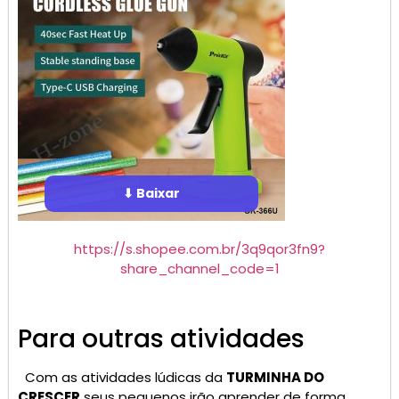
⬇ Baixar
https://s.shopee.com.br/3q9qor3fn9?
share_channel_code=1
Para outras atividades
Com as atividades lúdicas da
TURMINHA DO
CRESCER
seus pequenos irão aprender de forma