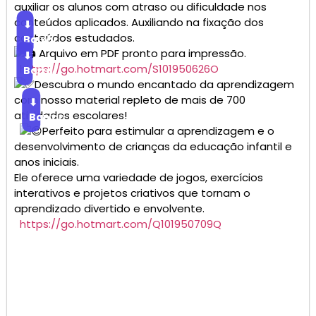
auxiliar os alunos com atraso ou dificuldade nos
conteúdos aplicados. Auxiliando na fixação dos
⬇
conteúdos estudados.
Baixar
Arquivo em PDF pronto para impressão.
⬇
https://go.hotmart.com/S101950626O
Baixar
Descubra o mundo encantado da aprendizagem
com nosso material repleto de mais de 700
⬇
atividades escolares!
Baixar
Perfeito para estimular a aprendizagem e o
desenvolvimento de crianças da educação infantil e
anos iniciais.
Ele oferece uma variedade de jogos, exercícios
interativos e projetos criativos que tornam o
aprendizado divertido e envolvente.
https://go.hotmart.com/Q101950709Q