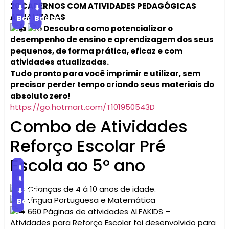
20 CADERNOS COM ATIVIDADES PEDAGÓGICAS
⬇
⬇
ATUALIZADAS
Baixar
Baixar
Descubra como potencializar o
desempenho de ensino e aprendizagem dos seus
pequenos, de forma prática, eficaz e com
atividades atualizadas.
Tudo pronto para você imprimir e utilizar, sem
precisar perder tempo criando seus materiais do
absoluto zero!
https://go.hotmart.com/T101950543D
Combo de Atividades
Reforço Escolar Pré
Escola ao 5° ano
⬇
Baixar
⬇
Crianças de 4 á 10 anos de idade.
Baixar
⬇
Língua Portuguesa e Matemática
Baixar
660 Páginas de atividades ALFAKIDS –
Atividades para Reforço Escolar foi desenvolvido para