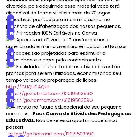
divertida, pois adquirindo esse material você terá
disponível de forma vitalícia mais de 70 jogos
educativos prontos para imprimir e auxiliar no
⬇
processo de alfabetização dos nossos pequenos.
Baixar
⬇
Atividades 100% Editáveis no Canva
Baixar
Aprendizado Divertido: Transformamos o
aprendizado em uma aventura empolgante! Nossas
atividades são projetadas para estimular a
⬇
curiosidade e o amor pelo conhecimento.
Baixar
Facilidade de Uso: Todas as atividades estão
prontas para serem utilizadas, economizando seu
tempo valioso na preparação de lições.
http://CLIQUE AQUI:
https://go.hotmart.com/S101950359O
⬇
https://go.hotmart.com/S101950359O
Baixar
Invista no futuro educacional do seu pequeno
com nosso
Pack Canva de Atividades Pedagógicas
Educativas
. Não deixe essa oportunidade única
passar!
https://go.hotmart.com/F101950399C