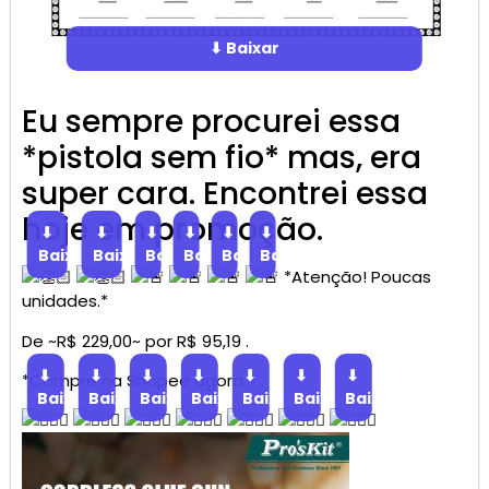
⬇ Baixar
Eu sempre procurei essa
*pistola sem fio* mas, era
super cara. Encontrei essa
hoje em promoção.
⬇
⬇
⬇
⬇
⬇
⬇
Baixar
Baixar
Baixar
Baixar
Baixar
Baixar
*Atenção! Poucas
unidades.*
De ~R$ 229,00~ por R$ 95,19 .
⬇
⬇
⬇
⬇
⬇
⬇
⬇
*Compre na Shopee agora*!
Baixar
Baixar
Baixar
Baixar
Baixar
Baixar
Baixar