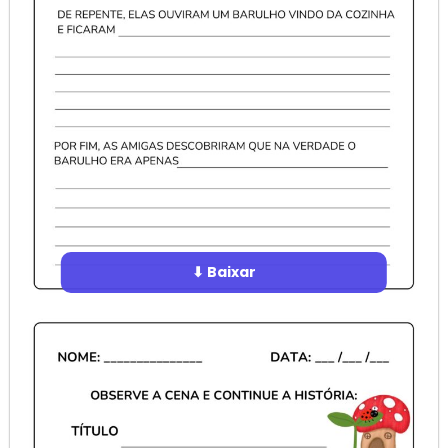
⬇ Baixar