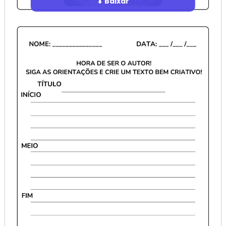
⬇ Baixar