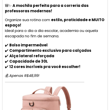
🎒✨
A mochila perfeita para a correria das
professoras modernas!
Organize sua rotina com
estilo, praticidade e MUITO
espaço!
Ideal para o dia a dia escolar, academia ou aquela
escapada no fim de semana.
✔️
Bolso impermeável
✔️
Compartimento exclusivo para calçados
✔️
Alça lateral reforçada
✔️
Capacidade de 30L
✔️
12 cores incríveis pra você escolher!
💰
Apenas R$48,99!