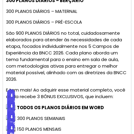
300 PLANOS DIÁRIOS – BERÇÁRIO
300 PLANOS DIÁRIOS – MATERNAL
300 PLANOS DIÁRIOS – PRÉ-ESCOLA
São 900 PLANOS DIÁRIOS no total, cuidadosamente
elaborados para atender às necessidades de cada
etapa, focados individualmente nos 5 Campos de
Experiência da BNCC 2026. Cada plano aborda um
tema fundamental para o ensino em sala de aula,
com metodologias ativas para entregar o melhor
material possível, alinhado com as diretrizes da BNCC
2026.
E tem mais! Ao adquirir esse material completo, você
⬇
ainda recebe 3 BÔNUS EXCLUSIVOS, que incluem:
Baixar
⬇
TODOS OS PLANOS DIÁRIOS EM WORD
Baixar
⬇
300 PLANOS SEMANAIS
Baixar
⬇
150 PLANOS MENSAIS