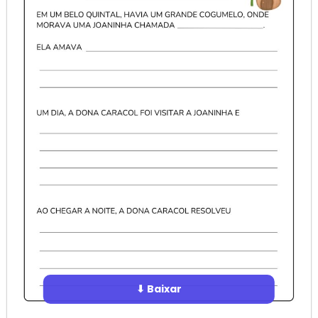
⬇ Baixar