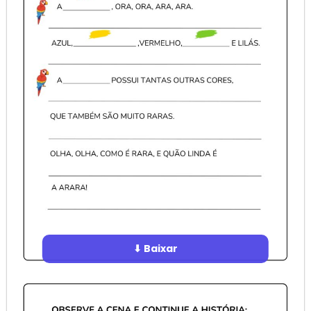
⬇ Baixar