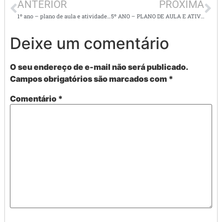
ANTERIOR
PRÓXIMA
1º ano – plano de aula e atividades de matemática / operações, números até 80 e situações problema.
5º ANO – PLANO DE AULA E ATIVIDADES DE MATEMÁTICA / Àreas e perímetros de figuras poligonais
Deixe um comentário
O seu endereço de e-mail não será publicado.
Campos obrigatórios são marcados com
*
Comentário
*