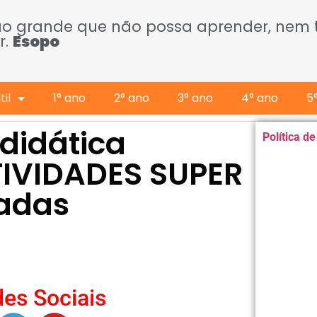
ão grande que não possa aprender, nem
r.
Esopo
il
1° ano
2° ano
3° ano
4° ano
5
didática
Política d
ATIVIDADES SUPER
fadas
es Sociais