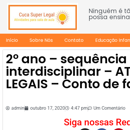
Ninguém é t
possa ensina
Início
Sobre Nós
Contato
Educação Infant
2º ano – sequência 
interdisciplinar – 
LEGAIS – Conto de 
admin
outubro 17, 2020
4:47 pm
Um Comentário
Siga nossas Red