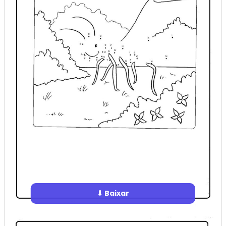
⬇ Baixar