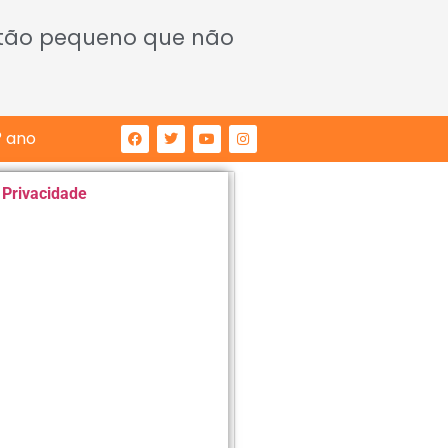
 tão pequeno que não
° ano
e Privacidade