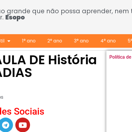
ão grande que não possa aprender, nem
r.
Esopo
il
1° ano
2° ano
3° ano
4° ano
5
ULA DE História
Política d
ADIAS
os
es Sociais