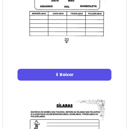
⬇ Baixar