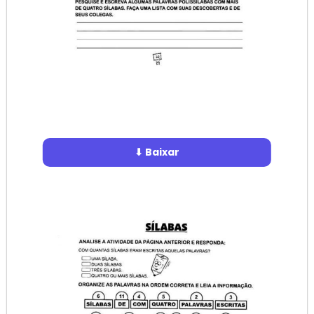
⬇ Baixar