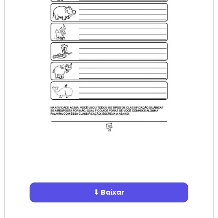
⬇ Baixar