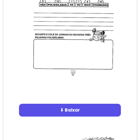
⬇ Baixar