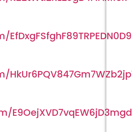
om/EfDxgFSfghF89TRPEDN0D9
com/HkUr6PQV847Gm7WZb2jp
com/E9OejXVD7vqEW6jD3mg