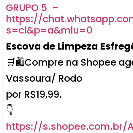
GRUPO 5 –
https://chat.whatsapp.c
s=cl&p=a&mlu=0
Escova de Limpeza Esfreg
🛒🛍️Compre na Shopee ag
Vassoura/ Rodo
por R$19,99.
👇
https://s.shopee.com.br/