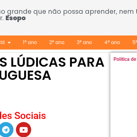
ão grande que não possa aprender, nem
r.
Esopo
il
1° ano
2° ano
3° ano
4° ano
5
ES LÚDICAS PARA
Política d
RTUGUESA
es Sociais