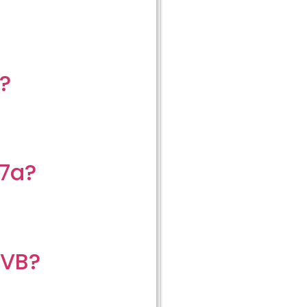
?
7a?
dVB?