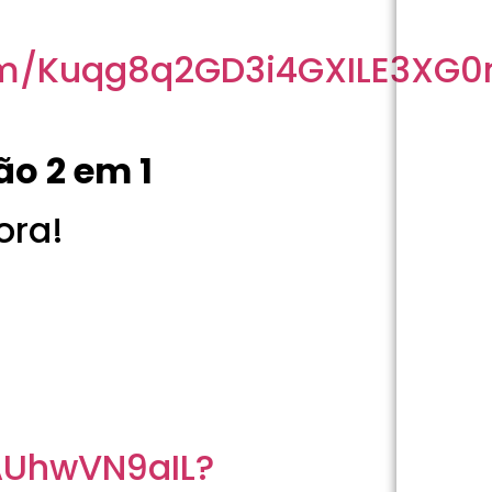
om/Kuqg8q2GD3i4GXILE3XG0
ão 2 em 1
ora!
AUhwVN9aIL?