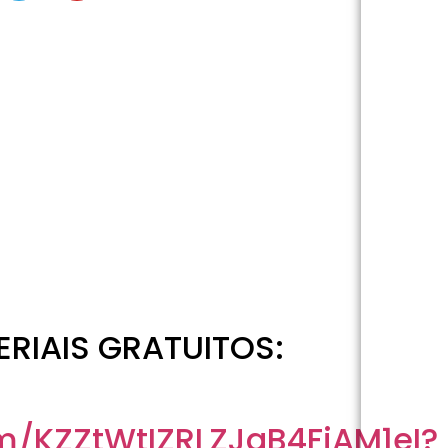
RIAIS GRATUITOS:
m/KZZtWtIZRLZJgB4FiAM1eI?