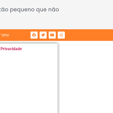
 tão pequeno que não
° ano
e Privacidade