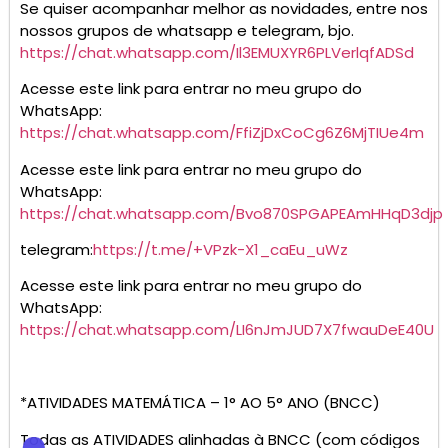
Se quiser acompanhar melhor as novidades, entre nos
nossos grupos de whatsapp e telegram, bjo.
https://chat.whatsapp.com/Il3EMUXYR6PLVerlqfADSd
Acesse este link para entrar no meu grupo do
WhatsApp:
https://chat.whatsapp.com/FfiZjDxCoCg6Z6MjTIUe4m
Acesse este link para entrar no meu grupo do
WhatsApp:
https://chat.whatsapp.com/Bvo870SPGAPEAmHHqD3djp
telegram:
https://t.me/+VPzk-X1_caEu_uWz
Acesse este link para entrar no meu grupo do
WhatsApp:
https://chat.whatsapp.com/LI6nJmJUD7X7fwauDeE40U
*ATIVIDADES MATEMÁTICA – 1° AO 5° ANO (BNCC)
Todas as ATIVIDADES alinhadas à BNCC (com códigos