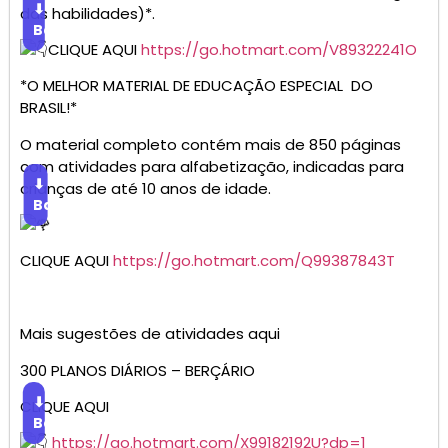
⬇
das habilidades)*.
Baixar
CLIQUE AQUI
https://go.hotmart.com/V89322241O
*O MELHOR MATERIAL DE EDUCAÇÃO ESPECIAL DO
BRASIL!*
O material completo contém mais de 850 páginas
com atividades para alfabetização, indicadas para
⬇
crianças de até 10 anos de idade.
Baixar
CLIQUE AQUI
https://go.hotmart.com/Q99387843T
Mais sugestões de atividades aqui
300 PLANOS DIÁRIOS – BERÇÁRIO
⬇
CLIQUE AQUI
Baixar
https://go.hotmart.com/X99182192U?dp=1