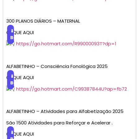
300 PLANOS DIÁRIOS – MATERNAL
⬇
CLIQUE AQUI
Baixar
https://go.hotmart.com/R99000093T?dp=1
ALFABETINHO – Consciência Fonológica 2025
⬇
CLIQUE AQUI
Baixar
https://go.hotmart.com/C99387844U?ap=fb72
ALFABETINHO – Atividades para Alfabetização 2025
São 1500 Atividades para Reforçar e Acelerar .
⬇
CLIQUE AQUI