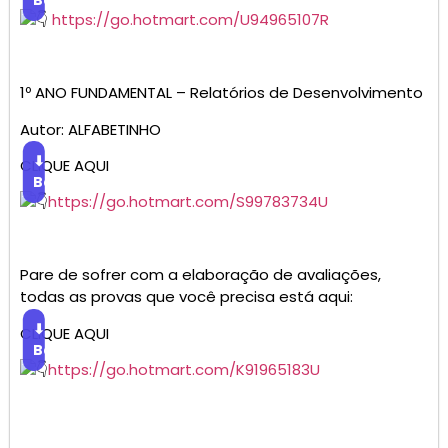
Baixar
https://go.hotmart.com/U94965107R
1º ANO FUNDAMENTAL – Relatórios de Desenvolvimento
Autor: ALFABETINHO
⬇
CLIQUE AQUI
Baixar
https://go.hotmart.com/S99783734U
Pare de sofrer com a elaboração de avaliações,
todas as provas que você precisa está aqui:
⬇
CLIQUE AQUI
Baixar
https://go.hotmart.com/K91965183U