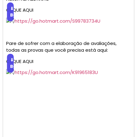
⬇
CLIQUE AQUI
Baixar
https://go.hotmart.com/S99783734U
Pare de sofrer com a elaboração de avaliações,
todas as provas que você precisa está aqui:
⬇
CLIQUE AQUI
Baixar
https://go.hotmart.com/K91965183U