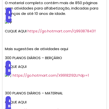
O material completo contém mais de 850 páginas
com atividades para alfabetização, indicadas para
⬇
crianças de até 10 anos de idade.
Baixar
CLIQUE AQUI
https://go.hotmart.com/Q99387843T
Mais sugestões de atividades aqui
300 PLANOS DIÁRIOS – BERÇÁRIO
⬇
CLIQUE AQUI
Baixar
https://go.hotmart.com/X99182192U?dp=1
300 PLANOS DIÁRIOS – MATERNAL
⬇
CLIQUE AQUI
Baixar