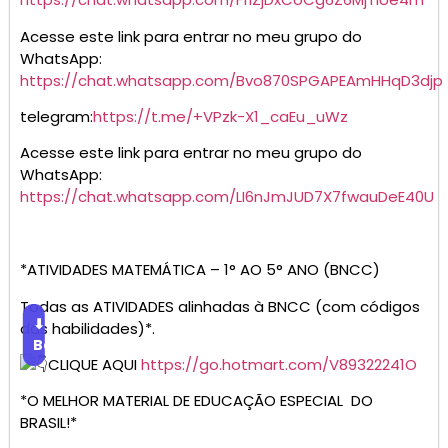
Acesse este link para entrar no meu grupo do
WhatsApp:
https://chat.whatsapp.com/Bvo870SPGAPEAmHHqD3djp
telegram:
https://t.me/+VPzk-X1_caEu_uWz
Acesse este link para entrar no meu grupo do
WhatsApp:
https://chat.whatsapp.com/LI6nJmJUD7X7fwauDeE40U
*ATIVIDADES MATEMÁTICA – 1° AO 5° ANO (BNCC)
Todas as ATIVIDADES alinhadas à BNCC (com códigos
⬇
das habilidades)*.
Baixar
CLIQUE AQUI
https://go.hotmart.com/V89322241O
*O MELHOR MATERIAL DE EDUCAÇÃO ESPECIAL DO
BRASIL!*