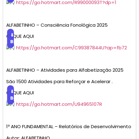
https://go.hotmart.com/R99000093T?dp=1
ALFABETINHO – Consciência Fonológica 2025
⬇
CLIQUE AQUI
Baixar
https://go.hotmart.com/C99387844U?ap=fb72
ALFABETINHO – Atividades para Alfabetização 2025
São 1500 Atividades para Reforçar e Acelerar .
⬇
CLIQUE AQUI
Baixar
https://go.hotmart.com/U94965107R
1º ANO FUNDAMENTAL – Relatórios de Desenvolvimento
Autor: ALFABETINHO