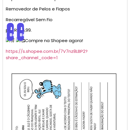
Removedor de Pelos e Fiapos
Recarregável Sem Fio
⬇
⬇
por R$26,99.
Baixar
Baixar
Compre na Shopee agora!
https://s.shopee.com.br/7V7nz8LBP2?
share_channel_code=1