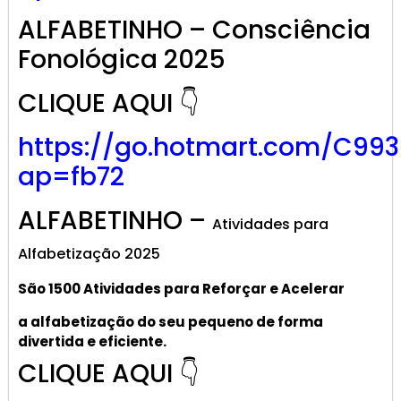
ALFABETINHO – Consciência
Fonológica 2025
CLIQUE AQUI 👇
https://go.hotmart.com/C99
ap=fb72
ALFABETINHO –
Atividades para
Alfabetização 2025
São 1500 Atividades
para R
eforçar
e A
celerar
a alf
abetização
do seu pequeno de forma
divertida e eficiente.
CLIQUE AQUI 👇