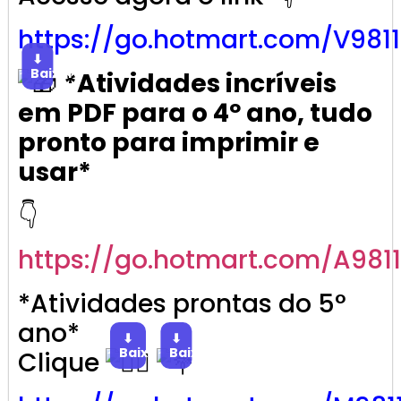
https://go.
hotmart
.com/V981
⬇
Baixar
*Atividades incríveis
em PDF para o 4º ano, tudo
pronto para imprimir e
usar*
👇
https://go.
hotmart
.com/A981
*Atividades prontas do 5°
ano*
⬇
⬇
Baixar
Baixar
Clique