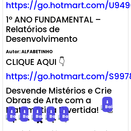
https://go.hotmart.com/U949
1º ANO FUNDAMENTAL –
Relatórios de
Desenvolvimento
Autor: ALFABETINHO
CLIQUE AQUI 👇
https://go.hotmart.com/S997
Desvende Mistérios e Crie
Obras de Arte com a
⬇
Baixar
Matemática Divertida!
⬇
⬇
⬇
⬇
⬇
Baixar
Baixar
Baixar
Baixar
Baixar