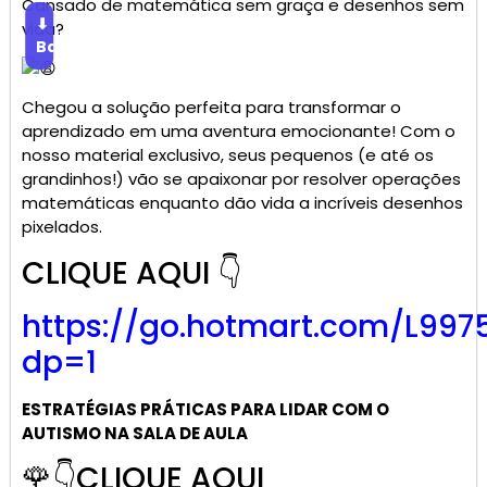
Cansado de matemática sem graça e desenhos sem
⬇
vida?
Baixar
Chegou a solução perfeita para transformar o
aprendizado em uma aventura emocionante! Com o
nosso material exclusivo, seus pequenos (e até os
grandinhos!) vão se apaixonar por resolver operações
matemáticas enquanto dão vida a incríveis desenhos
pixelados.
CLIQUE AQUI 👇
https://go.
hotmart
.com/L997
dp=1
ESTRATÉGIAS PRÁTICAS PARA LIDAR COM O
AUTISMO NA SALA DE AULA
🌹👇CLIQUE AQUI