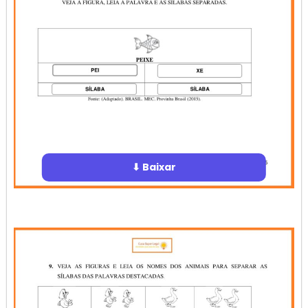
⬇ Baixar