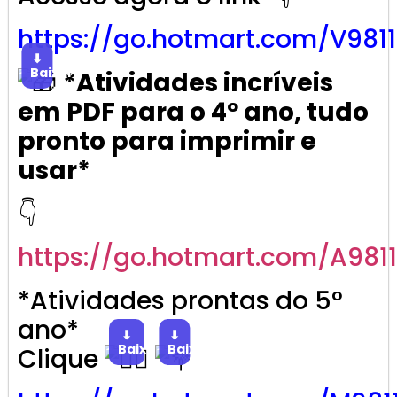
https://go.
hotmart
.com/V981
⬇
Baixar
*Atividades incríveis
em PDF para o 4º ano, tudo
pronto para imprimir e
usar*
👇
https://go.
hotmart
.com/A981
*Atividades prontas do 5°
ano*
⬇
⬇
Baixar
Baixar
Clique