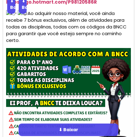
⬇
⬇
https://go.
hotmart
.com/P98120586R
Baixar
Baixar
Ao adquirir nosso material, você ainda
recebe 7 bônus exclusivos, além de atividades para
todas as disciplinas, todas com os códigos da BNCC
para garantir que você esteja sempre no caminho
certo.
⬇ Baixar