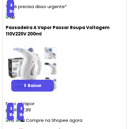
⬇
Você precisa disso urgente*
Baixar
Passadeira A Vapor Passar Roupa Voltagem
110V220V 200ml
⬇ Baixar
Ferro a Vapor
⬇
⬇
por R$67,99
Baixar
Baixar
Compre na
Shopee
agora