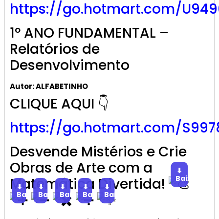
https://go.hotmart.com/U949
1º ANO FUNDAMENTAL –
Relatórios de
Desenvolvimento
Autor: ALFABETINHO
CLIQUE AQUI 👇
https://go.hotmart.com/S997
Desvende Mistérios e Crie
Obras de Arte com a
⬇
Baixar
Matemática Divertida!
⬇
⬇
⬇
⬇
⬇
Baixar
Baixar
Baixar
Baixar
Baixar