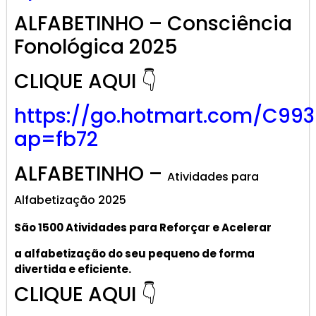
ALFABETINHO – Consciência
Fonológica 2025
CLIQUE AQUI 👇
https://go.hotmart.com/C99
ap=fb72
ALFABETINHO –
Atividades para
Alfabetização 2025
São 1500 Atividades
para R
eforçar
e A
celerar
a alf
abetização
do seu pequeno de forma
divertida e eficiente.
CLIQUE AQUI 👇