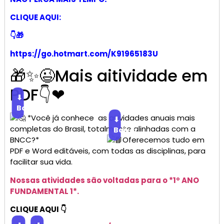
CLIQUE AQUI:
👇🎁
https://go.hotmart.com/K91965183U
🎁✨😉Mais aitividade em
PDF👇❤
⬇
Baixar
*Você já conhece as atividades anuais mais
⬇
completas do Brasil, totalmente alinhadas com a
Baixar
BNCC?*
Oferecemos tudo em
PDF e Word editáveis, com todas as disciplinas, para
facilitar sua vida.
Nossas atividades são voltadas para o *1º ANO
FUNDAMENTAL 1*.
CLIQUE AQUI 👇