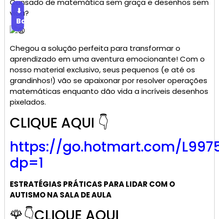
Cansado de matemática sem graça e desenhos sem
⬇
vida?
Baixar
Chegou a solução perfeita para transformar o
aprendizado em uma aventura emocionante! Com o
nosso material exclusivo, seus pequenos (e até os
grandinhos!) vão se apaixonar por resolver operações
matemáticas enquanto dão vida a incríveis desenhos
pixelados.
CLIQUE AQUI 👇
https://go.
hotmart
.com/L997
dp=1
ESTRATÉGIAS PRÁTICAS PARA LIDAR COM O
AUTISMO NA SALA DE AULA
🌹👇CLIQUE AQUI