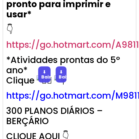
pronto para imprimir e
usar*
👇
https://go.
hotmart
.com/A981
*Atividades prontas do 5°
ano*
⬇
⬇
Baixar
Baixar
Clique
https://go.
hotmart
.com/M981
300 PLANOS DIÁRIOS –
BERÇÁRIO
CLIQUE AQUI 👇