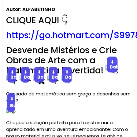
Autor: ALFABETINHO
CLIQUE AQUI 👇
https://go.hotmart.com/S997
Desvende Mistérios e Crie
Obras de Arte com a
⬇
Baixar
Matemática Divertida!
⬇
⬇
⬇
⬇
⬇
Baixar
Baixar
Baixar
Baixar
Baixar
Cansado de matemática sem graça e desenhos sem
⬇
vida?
Baixar
Chegou a solução perfeita para transformar o
aprendizado em uma aventura emocionante! Com o
nosso material exclusivo, seus pequenos (e até os