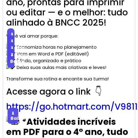
ano, prontas para imprimir
ou editar — e o melhor: tudo
alinhado à BNCC 2025!
⬇
Você vai amar porque:
Baixar
⬇
Economiza horas no planejamento
Baixar
⬇
Vem em Word e PDF (editável!)
Baixar
⬇
É lindo, organizado e prático
Baixar
Deixa suas aulas mais criativas e leves!
Transforme sua rotina e encante sua turma!
Acesse agora o link 👇
https://go.
hotmart
.com/V981
⬇
Baixar
*Atividades incríveis
em PDF para o 4º ano, tudo