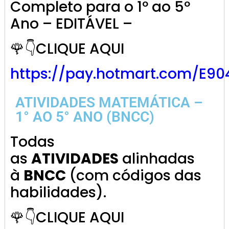
Completo para o 1º ao 5º
Ano – EDITÁVEL –
🌹👇CLIQUE AQUI
https://pay.hotmart.com/E9
ATIVIDADES MATEMÁTICA –
1° AO 5° ANO (BNCC)
Todas
as
ATIVIDADES
alinhadas
à
BNCC
(com códigos das
habilidades).
🌹👇CLIQUE AQUI