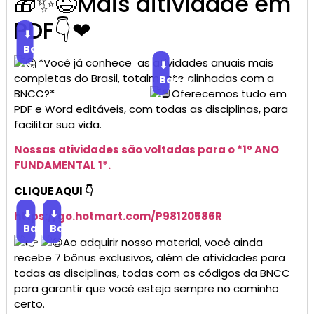
🎁✨😉Mais aitividade em
PDF👇❤
⬇
Baixar
*Você já conhece as atividades anuais mais
⬇
completas do Brasil, totalmente alinhadas com a
Baixar
BNCC?*
Oferecemos tudo em
PDF e Word editáveis, com todas as disciplinas, para
facilitar sua vida.
Nossas atividades são voltadas para o *1º ANO
FUNDAMENTAL 1*.
CLIQUE AQUI 👇
⬇
⬇
https://go.
hotmart
.com/P98120586R
Baixar
Baixar
Ao adquirir nosso material, você ainda
recebe 7 bônus exclusivos, além de atividades para
todas as disciplinas, todas com os códigos da BNCC
para garantir que você esteja sempre no caminho
certo.