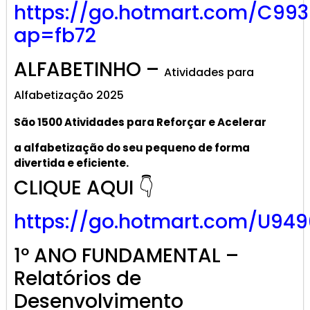
https://go.hotmart.com/C99
ap=fb72
ALFABETINHO –
Atividades para
Alfabetização 2025
São 1500 Atividades
para R
eforçar
e A
celerar
a alf
abetização
do seu pequeno de forma
divertida e eficiente.
CLIQUE AQUI 👇
https://go.hotmart.com/U949
1º ANO FUNDAMENTAL –
Relatórios de
Desenvolvimento