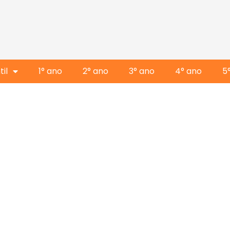
il
1° ano
2° ano
3° ano
4° ano
5