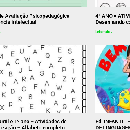
de Avaliação Psicopedagógica
4º ANO = ATIV
ência intelectual
Desenhando co
»
Leia mais »
antil e 1º ano – Atividades de
Ed. INFANTIL
tização – Alfabeto completo
DE LINGUAGE