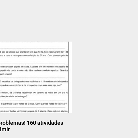
problemas! 160 atividades
imir