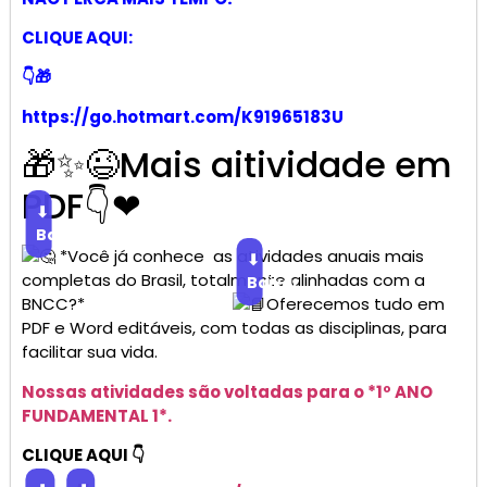
CLIQUE AQUI:
👇🎁
https://go.hotmart.com/K91965183U
🎁✨😉Mais aitividade em
PDF👇❤
⬇
Baixar
*Você já conhece as atividades anuais mais
⬇
completas do Brasil, totalmente alinhadas com a
Baixar
BNCC?*
Oferecemos tudo em
PDF e Word editáveis, com todas as disciplinas, para
facilitar sua vida.
Nossas atividades são voltadas para o *1º ANO
FUNDAMENTAL 1*.
CLIQUE AQUI 👇