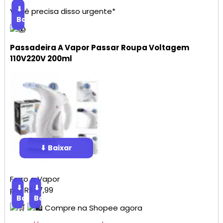
⬇
Você precisa disso urgente*
Baixar
Passadeira A Vapor Passar Roupa Voltagem
110V220V 200ml
⬇ Baixar
Ferro a Vapor
⬇
⬇
por R$67,99
Baixar
Baixar
Compre na
Shopee
agora