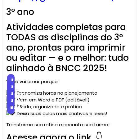
3º ano
Atividades completas para
TODAS as disciplinas do 3º
ano, prontas para imprimir
ou editar — e o melhor: tudo
alinhado à BNCC 2025!
⬇
Você vai amar porque:
Baixar
⬇
Economiza horas no planejamento
Baixar
⬇
Vem em Word e PDF (editável!)
Baixar
⬇
É lindo, organizado e prático
Baixar
Deixa suas aulas mais criativas e leves!
Transforme sua rotina e encante sua turma!
Acesse agora o link 👇