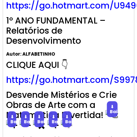
https://go.hotmart.com/U949
1º ANO FUNDAMENTAL –
Relatórios de
Desenvolvimento
Autor: ALFABETINHO
CLIQUE AQUI 👇
https://go.hotmart.com/S997
Desvende Mistérios e Crie
Obras de Arte com a
⬇
Baixar
Matemática Divertida!
⬇
⬇
⬇
⬇
⬇
Baixar
Baixar
Baixar
Baixar
Baixar