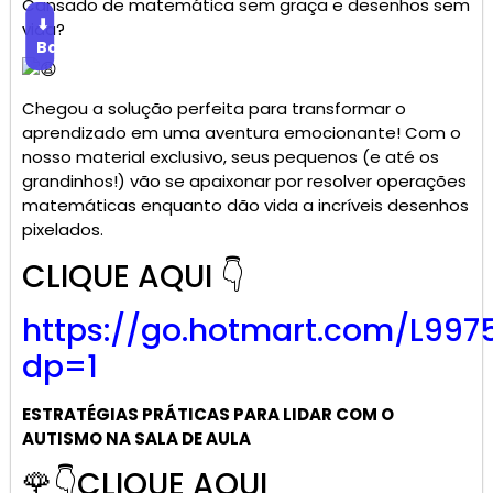
Cansado de matemática sem graça e desenhos sem
⬇
vida?
Baixar
Chegou a solução perfeita para transformar o
aprendizado em uma aventura emocionante! Com o
nosso material exclusivo, seus pequenos (e até os
grandinhos!) vão se apaixonar por resolver operações
matemáticas enquanto dão vida a incríveis desenhos
pixelados.
CLIQUE AQUI 👇
https://go.
hotmart
.com/L997
dp=1
ESTRATÉGIAS PRÁTICAS PARA LIDAR COM O
AUTISMO NA SALA DE AULA
🌹👇CLIQUE AQUI