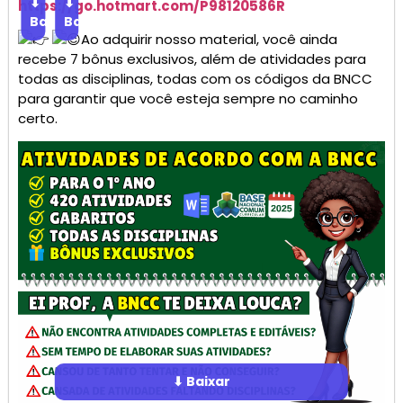
⬇
⬇
https://go.
hotmart
.com/P98120586R
Baixar
Baixar
Ao adquirir nosso material, você ainda
recebe 7 bônus exclusivos, além de atividades para
todas as disciplinas, todas com os códigos da BNCC
para garantir que você esteja sempre no caminho
certo.
⬇ Baixar