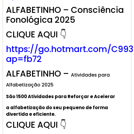
ALFABETINHO – Consciência
Fonológica 2025
CLIQUE AQUI 👇
https://go.hotmart.com/C99
ap=fb72
ALFABETINHO –
Atividades para
Alfabetização 2025
São 1500 Atividades
para R
eforçar
e A
celerar
a alf
abetização
do seu pequeno de forma
divertida e eficiente.
CLIQUE AQUI 👇