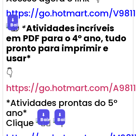
https://go.
hotmart
.com/V981
⬇
Baixar
*Atividades incríveis
em PDF para o 4º ano, tudo
pronto para imprimir e
usar*
👇
https://go.
hotmart
.com/A981
*Atividades prontas do 5°
ano*
⬇
⬇
Baixar
Baixar
Clique