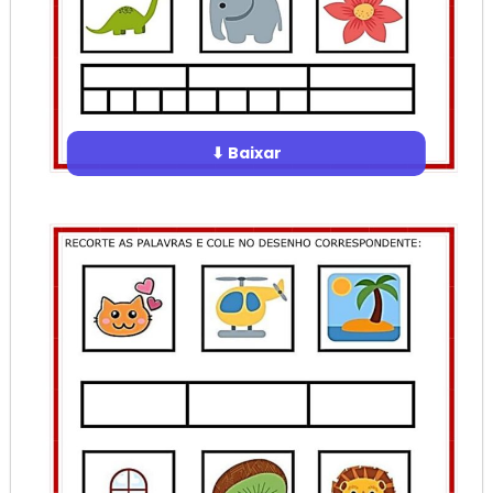
⬇ Baixar