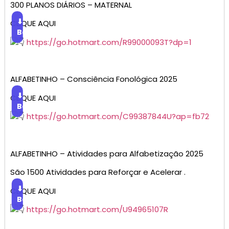
300 PLANOS DIÁRIOS – MATERNAL
⬇
CLIQUE AQUI
Baixar
https://go.hotmart.com/R99000093T?dp=1
ALFABETINHO – Consciência Fonológica 2025
⬇
CLIQUE AQUI
Baixar
https://go.hotmart.com/C99387844U?ap=fb72
ALFABETINHO – Atividades para Alfabetização 2025
São 1500 Atividades para Reforçar e Acelerar .
⬇
CLIQUE AQUI
Baixar
https://go.hotmart.com/U94965107R