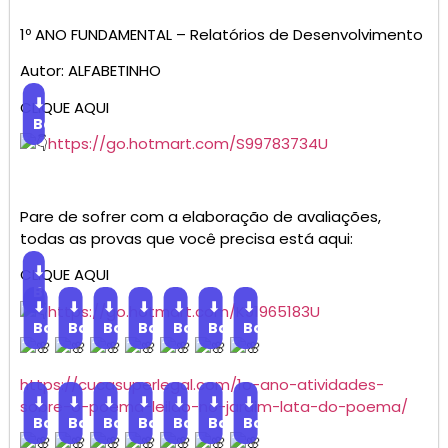
1º ANO FUNDAMENTAL – Relatórios de Desenvolvimento
Autor: ALFABETINHO
⬇
CLIQUE AQUI
Baixar
https://go.hotmart.com/S99783734U
Pare de sofrer com a elaboração de avaliações,
todas as provas que você precisa está aqui:
⬇
CLIQUE AQUI
Baixar
⬇
⬇
⬇
⬇
⬇
⬇
⬇
https://go.hotmart.com/K91965183U
Baixar
Baixar
Baixar
Baixar
Baixar
Baixar
Baixar
https://cucasuperlegal.com/1o-ano-atividades-
⬇
⬇
⬇
⬇
⬇
⬇
⬇
sobre-o-poema-leilao-no-jardim-lata-do-poema/
Baixar
Baixar
Baixar
Baixar
Baixar
Baixar
Baixar