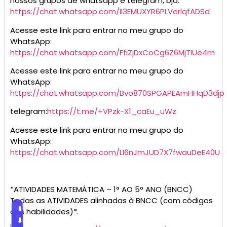
nossos grupos de whatsapp e telegram, bjo.
https://chat.whatsapp.com/Il3EMUXYR6PLVerlqfADSd
Acesse este link para entrar no meu grupo do
WhatsApp:
https://chat.whatsapp.com/FfiZjDxCoCg6Z6MjTIUe4m
Acesse este link para entrar no meu grupo do
WhatsApp:
https://chat.whatsapp.com/Bvo870SPGAPEAmHHqD3djp
telegram:
https://t.me/+VPzk-X1_caEu_uWz
Acesse este link para entrar no meu grupo do
WhatsApp:
https://chat.whatsapp.com/LI6nJmJUD7X7fwauDeE40U
*ATIVIDADES MATEMÁTICA – 1° AO 5° ANO (BNCC)
Todas as ATIVIDADES alinhadas à BNCC (com códigos
⬇
das habilidades)*.
Baixar
⬇