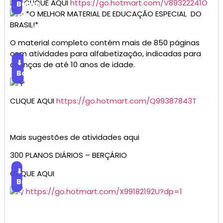
CLIQUE AQUI
https://go.hotmart.com/V89322241O
Baixar
*O MELHOR MATERIAL DE EDUCAÇÃO ESPECIAL DO
BRASIL!*
O material completo contém mais de 850 páginas
com atividades para alfabetização, indicadas para
⬇
crianças de até 10 anos de idade.
Baixar
CLIQUE AQUI
https://go.hotmart.com/Q99387843T
Mais sugestões de atividades aqui
300 PLANOS DIÁRIOS – BERÇÁRIO
⬇
CLIQUE AQUI
Baixar
https://go.hotmart.com/X99182192U?dp=1