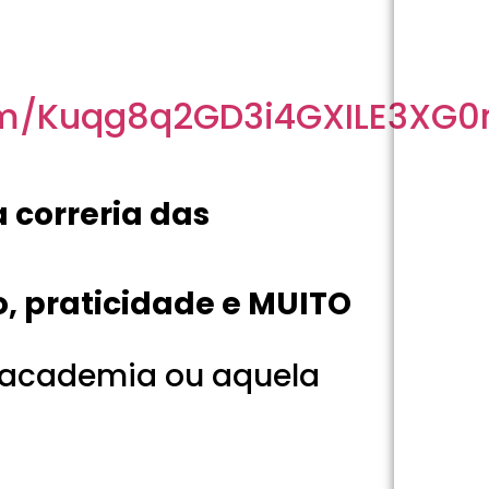
om/Kuqg8q2GD3i4GXILE3XG0
 correria das
lo, praticidade e MUITO
r, academia ou aquela