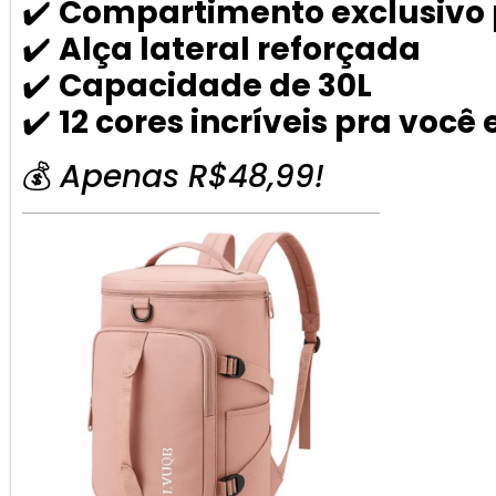
✔️
Compartimento exclusivo 
✔️
Alça lateral reforçada
✔️
Capacidade de 30L
✔️
12 cores incríveis pra você 
💰
Apenas R$48,99!