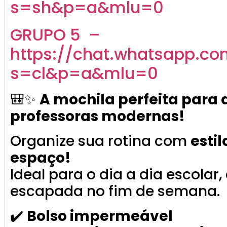
s=sh&p=a&mlu=0
GRUPO 5 –
https://chat.whatsapp.c
s=cl&p=a&mlu=0
🎒✨
A mochila perfeita para a
professoras modernas!
Organize sua rotina com
esti
espaço!
Ideal para o dia a dia escola
escapada no fim de semana.
✔️
Bolso impermeável