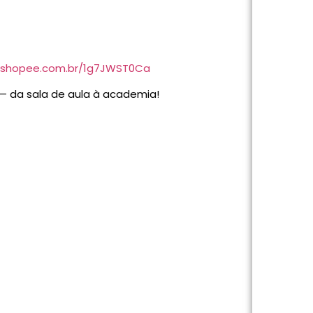
s.shopee.com.br/1g7JWST0Ca
— da sala de aula à academia!