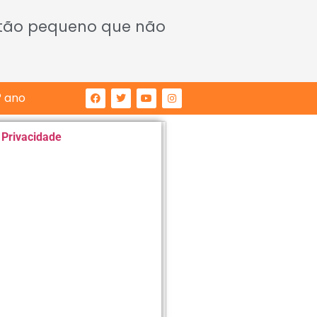
 tão pequeno que não
° ano
e Privacidade