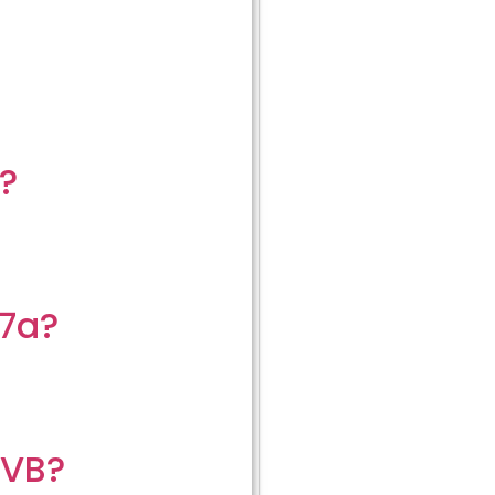
?
7a?
dVB?