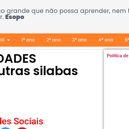
ão grande que não possa aprender, nem
r.
Esopo
il
1° ano
2° ano
3° ano
4° ano
5
IDADES
Política d
tras silabas
es Sociais