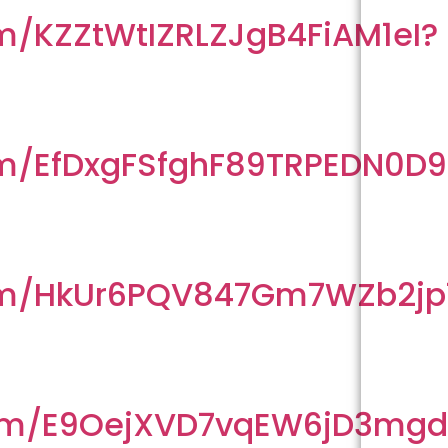
m/KZZtWtIZRLZJgB4FiAM1eI?
om/EfDxgFSfghF89TRPEDN0D9
com/HkUr6PQV847Gm7WZb2jp
com/E9OejXVD7vqEW6jD3mg