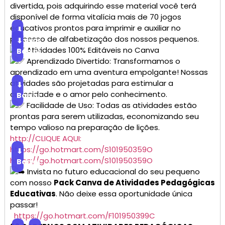
divertida, pois adquirindo esse material você terá
disponível de forma vitalícia mais de 70 jogos
educativos prontos para imprimir e auxiliar no
⬇
processo de alfabetização dos nossos pequenos.
Baixar
⬇
Atividades 100% Editáveis no Canva
Baixar
Aprendizado Divertido: Transformamos o
aprendizado em uma aventura empolgante! Nossas
atividades são projetadas para estimular a
⬇
curiosidade e o amor pelo conhecimento.
Baixar
Facilidade de Uso: Todas as atividades estão
prontas para serem utilizadas, economizando seu
tempo valioso na preparação de lições.
http://CLIQUE AQUI:
https://go.hotmart.com/S101950359O
⬇
https://go.hotmart.com/S101950359O
Baixar
Invista no futuro educacional do seu pequeno
com nosso
Pack Canva de Atividades Pedagógicas
Educativas
. Não deixe essa oportunidade única
passar!
https://go.hotmart.com/F101950399C