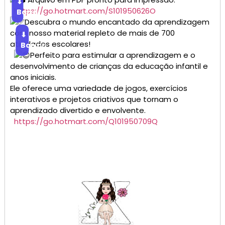
⬇
https://go.hotmart.com/S101950626O
Baixar
Descubra o mundo encantado da aprendizagem
com nosso material repleto de mais de 700
⬇
atividades escolares!
Baixar
Perfeito para estimular a aprendizagem e o
desenvolvimento de crianças da educação infantil e
anos iniciais.
Ele oferece uma variedade de jogos, exercícios
interativos e projetos criativos que tornam o
aprendizado divertido e envolvente.
https://go.hotmart.com/Q101950709Q