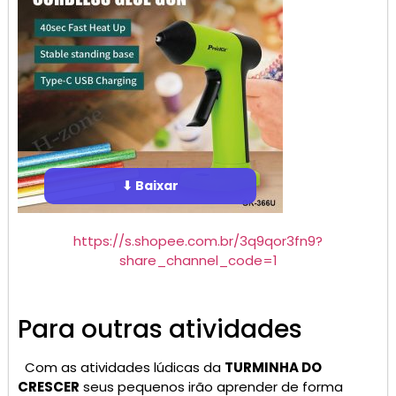
⬇ Baixar
https://s.shopee.com.br/3q9qor3fn9?
share_channel_code=1
Para outras atividades
Com as atividades lúdicas da
TURMINHA DO
CRESCER
seus pequenos irão aprender de forma