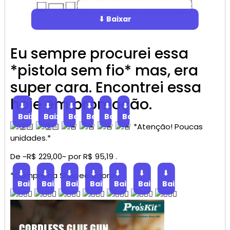
⬇ Baixar
Eu sempre procurei essa
*pistola sem fio* mas, era
super cara. Encontrei essa
hoje em promoção.
⬇
⬇
⬇
⬇
⬇
⬇
Baixar
Baixar
Baixar
Baixar
Baixar
Baixar
*Atenção! Poucas
unidades.*
De ~R$ 229,00~ por R$ 95,19 .
⬇
⬇
⬇
⬇
⬇
⬇
⬇
*Compre na Shopee agora*!
Baixar
Baixar
Baixar
Baixar
Baixar
Baixar
Baixar