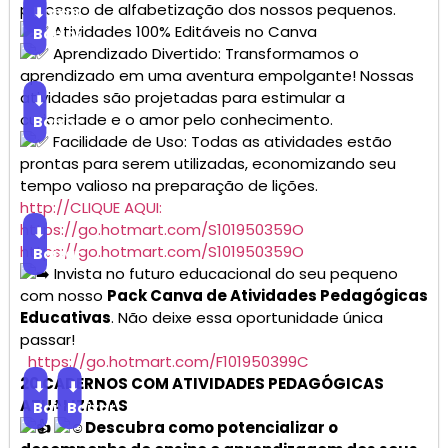
processo de alfabetização dos nossos pequenos.
Baixar
⬇
Atividades 100% Editáveis no Canva
Baixar
Aprendizado Divertido: Transformamos o
aprendizado em uma aventura empolgante! Nossas
atividades são projetadas para estimular a
⬇
curiosidade e o amor pelo conhecimento.
Baixar
Facilidade de Uso: Todas as atividades estão
prontas para serem utilizadas, economizando seu
tempo valioso na preparação de lições.
http://CLIQUE AQUI:
https://go.hotmart.com/S101950359O
⬇
https://go.hotmart.com/S101950359O
Baixar
Invista no futuro educacional do seu pequeno
com nosso
Pack Canva de Atividades Pedagógicas
Educativas
. Não deixe essa oportunidade única
passar!
https://go.hotmart.com/F101950399C
20 CADERNOS COM ATIVIDADES PEDAGÓGICAS
⬇
⬇
ATUALIZADAS
Baixar
Baixar
Descubra como potencializar o