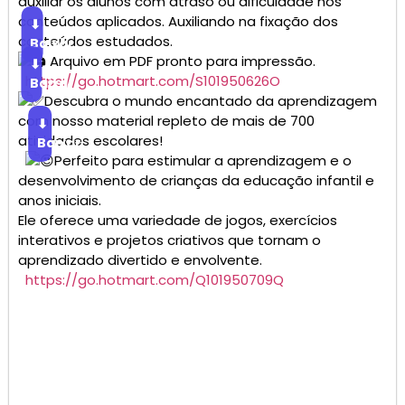
auxiliar os alunos com atraso ou dificuldade nos
conteúdos aplicados. Auxiliando na fixação dos
⬇
conteúdos estudados.
Baixar
Arquivo em PDF pronto para impressão.
⬇
https://go.hotmart.com/S101950626O
Baixar
Descubra o mundo encantado da aprendizagem
com nosso material repleto de mais de 700
⬇
atividades escolares!
Baixar
Perfeito para estimular a aprendizagem e o
desenvolvimento de crianças da educação infantil e
anos iniciais.
Ele oferece uma variedade de jogos, exercícios
interativos e projetos criativos que tornam o
aprendizado divertido e envolvente.
https://go.hotmart.com/Q101950709Q