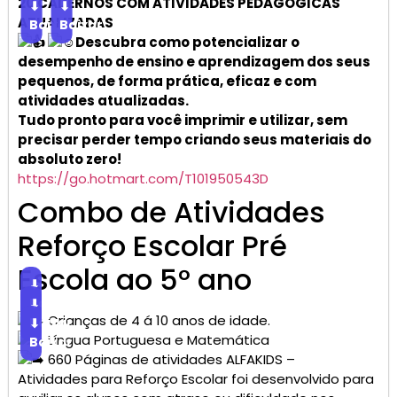
20 CADERNOS COM ATIVIDADES PEDAGÓGICAS
⬇
⬇
ATUALIZADAS
Baixar
Baixar
Descubra como potencializar o
desempenho de ensino e aprendizagem dos seus
pequenos, de forma prática, eficaz e com
atividades atualizadas.
Tudo pronto para você imprimir e utilizar, sem
precisar perder tempo criando seus materiais do
absoluto zero!
https://go.hotmart.com/T101950543D
Combo de Atividades
Reforço Escolar Pré
Escola ao 5° ano
⬇
Baixar
⬇
Crianças de 4 á 10 anos de idade.
Baixar
⬇
Língua Portuguesa e Matemática
Baixar
660 Páginas de atividades ALFAKIDS –
Atividades para Reforço Escolar foi desenvolvido para