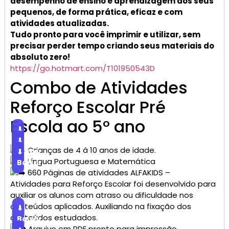
desempenho de ensino e aprendizagem dos seus
pequenos, de forma prática, eficaz e com
atividades atualizadas.
Tudo pronto para você imprimir e utilizar, sem
precisar perder tempo criando seus materiais do
absoluto zero!
https://go.hotmart.com/T101950543D
Combo de Atividades
Reforço Escolar Pré
Escola ao 5° ano
⬇
Baixar
⬇
Crianças de 4 á 10 anos de idade.
Baixar
⬇
Língua Portuguesa e Matemática
Baixar
660 Páginas de atividades ALFAKIDS –
Atividades para Reforço Escolar foi desenvolvido para
auxiliar os alunos com atraso ou dificuldade nos
conteúdos aplicados. Auxiliando na fixação dos
⬇
conteúdos estudados.
Baixar
Arquivo em PDF pronto para impressão.