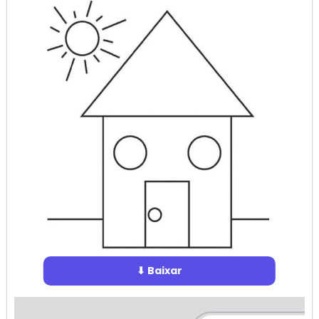
⬇ Baixar