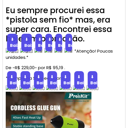
Eu sempre procurei essa
*pistola sem fio* mas, era
super cara. Encontrei essa
hoje em promoção.
⬇
⬇
⬇
⬇
⬇
⬇
Baixar
Baixar
Baixar
Baixar
Baixar
Baixar
*Atenção! Poucas
unidades.*
De ~R$ 229,00~ por R$ 95,19 .
⬇
⬇
⬇
⬇
⬇
⬇
⬇
*Compre na Shopee agora*!
Baixar
Baixar
Baixar
Baixar
Baixar
Baixar
Baixar