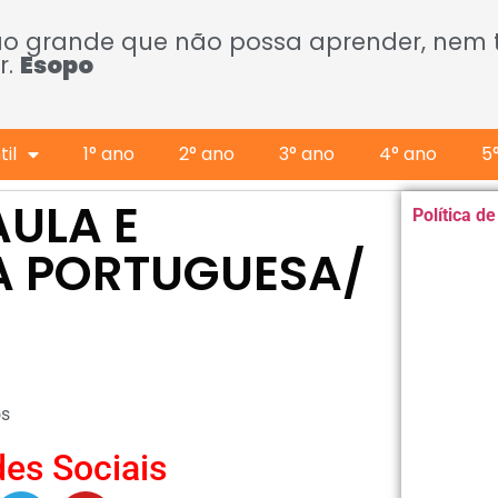
ão grande que não possa aprender, nem
r.
Esopo
il
1° ano
2° ano
3° ano
4° ano
5
AULA E
Política d
UA PORTUGUESA/
os
es Sociais