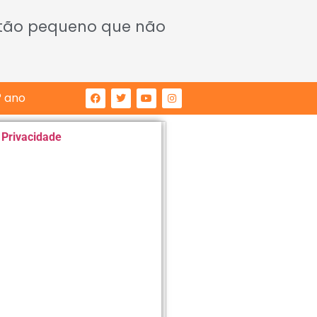
 tão pequeno que não
° ano
e Privacidade