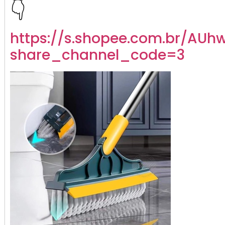
👇
https://s.shopee.com.br/AUh
share_channel_code=3