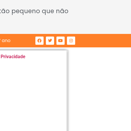
 tão pequeno que não
° ano
e Privacidade