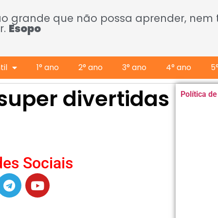
ão grande que não possa aprender, nem
r.
Esopo
il
1° ano
2° ano
3° ano
4° ano
5
 super divertidas
Política d
es Sociais