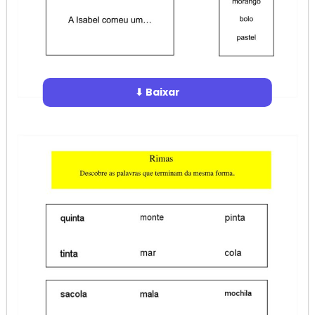
⬇ Baixar