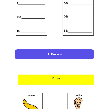
⬇ Baixar