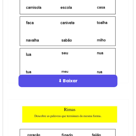
⬇ Baixar