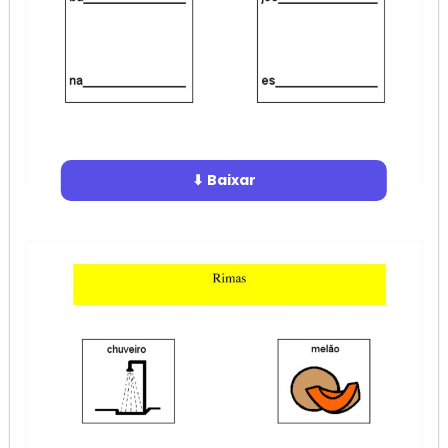
⬇ Baixar