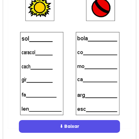
⬇ Baixar