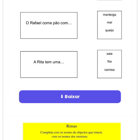
⬇ Baixar