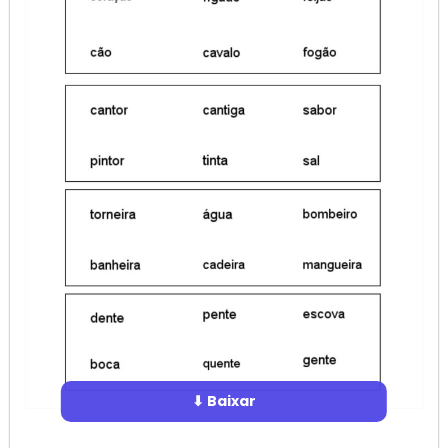
⬇ Baixar