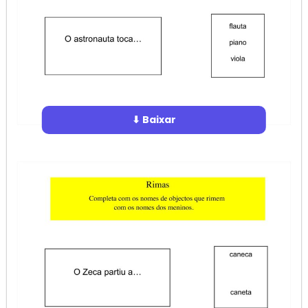
⬇ Baixar