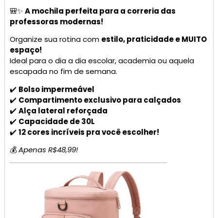
🎒✨
A mochila perfeita para a correria das
professoras modernas!
Organize sua rotina com
estilo, praticidade e MUITO
espaço!
Ideal para o dia a dia escolar, academia ou aquela
escapada no fim de semana.
✔️
Bolso impermeável
✔️
Compartimento exclusivo para calçados
✔️
Alça lateral reforçada
✔️
Capacidade de 30L
✔️
12 cores incríveis pra você escolher!
💰
Apenas R$48,99!